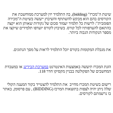
שיטת ה"מכרז" (bidding), בה התלמיד יזין למערכת ממוחשבת את
הקורסים בהם הוא מבקש להשתתף והשיבוץ ייעשה בשיטת ה"מכירה
הפומבית": לרשות כל תלמיד יעמוד סכום של נקודות שאותן הוא יקצה
בהתאם להעדפותיו לכל קורס. בשיבוץ לקורס יועדפו תלמידים שיקצו את
מספר הנקודות הגבוה ביותר.
את מגבלת המקומות בקורס יוכל התלמיד לראות על מסך הנתונים.
הזנת המכרז תיעשה באמצעות האינטרנט
במערכת הבידינג
או במעבדת
המחשבים של הפקולטה בבניין מקסיקו חדר 118.
רישום בשיטת המכרז מחייב את התלמיד להצטייד בקוד המענה הקולי
שלו! ניתן יהיה לצפות בתוצאות המרכז (BIDDING) , עם פרסומן, באתר
בו נרשמתם לקורסים.