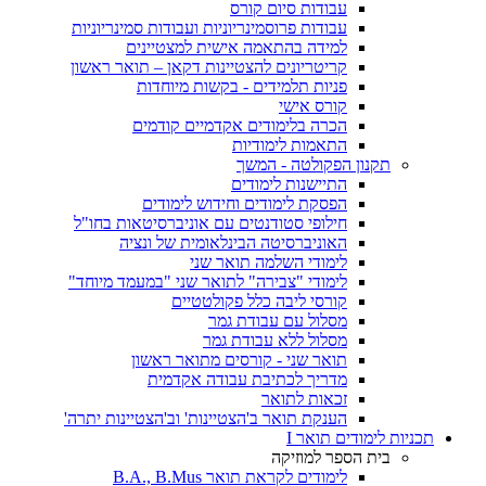
עבודות סיום קורס
עבודות פרוסמינריוניות ועבודות סמינריוניות
למידה בהתאמה אישית למצטיינים
קריטריונים להצטיינות דקאן – תואר ראשון
פניות תלמידים - בקשות מיוחדות
קורס אישי
הכרה בלימודים אקדמיים קודמים
התאמות לימודיות
תקנון הפקולטה - המשך
התיישנות לימודים
הפסקת לימודים וחידוש לימודים
חילופי סטודנטים עם אוניברסיטאות בחו"ל
האוניברסיטה הבינלאומית של ונציה
לימודי השלמה תואר שני
לימודי "צבירה" לתואר שני "במעמד מיוחד"
קורסי ליבה כלל פקולטטיים
מסלול עם עבודת גמר
מסלול ללא עבודת גמר
תואר שני - קורסים מתואר ראשון
מדריך לכתיבת עבודה אקדמית
זכאות לתואר
הענקת תואר ב'הצטיינות' וב'הצטיינות יתרה'
תכניות לימודים תואר I
בית הספר למוזיקה
לימודים לקראת תואר B.A., B.Mus