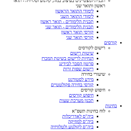
תכנית למצטיינים בעיצוב במה, קולנוע וטלויזיה - תואר
ראשון ותואר שני
לימודי התואר הראשון
לימודי התואר השני
תכנית הלימודים - תואר ראשון
תכנית הלימודים - תואר שני
קורסי תואר ראשון
קורסי תואר שני
קורסים
רישום לקורסים
שיטות רישום
הנחיות לרישום בשיטת המכרז
סרטון הסבר לבידינג
רישום שפות זרות
שיעורי בחירה
מידע לסטודנט
קורסי בחירה פקולטטיים
חיפוש קורסים
חיפוש קורסים
תכנון מערכת שעות
בחינות
לוח בחינות תשפ"א
ביה"ס לאדריכלות
ביה"ס למוזיקה
ביה"ס לקולנוע ולטלוויזיה