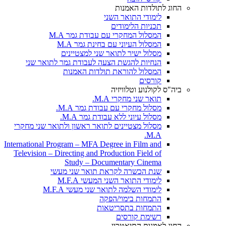
החוג לתולדות האמנות
לימודי התואר השני
תכניות הלימודים
המסלול המחקרי עם עבודת גמר M.A
המסלול העיוני עם בחינת גמר M.A
מסלול ישיר לתואר שני למצטיינים
הנחיות להגשת הצעה לעבודת גמר לתואר שני
המסלול להוראת תולדות האמנות
קורסים
ביה"ס לקולנוע וטלוויזיה
תואר שני מחקרי M.A.
מסלול מחקרי עם עבודת גמר M.A.
מסלול עיוני ללא עבודת גמר M.A.
מסלול מצטיינים לתואר ראשון ולתואר שני מחקרי
M.A.
International Program – MFA Degree in Film and
Television – Directing and Production Field of
Study – Documentary Cinema
שנת הכשרה לקראת תואר שני מעשי
לימודי התואר השני המעשי M.F.A
לימודי השלמה לתואר שני מעשי M.F.A
התמחות בימוי/הפקה
התמחות בתסריטאות
רשימת קורסים
החוג לאמנות התיאטרון