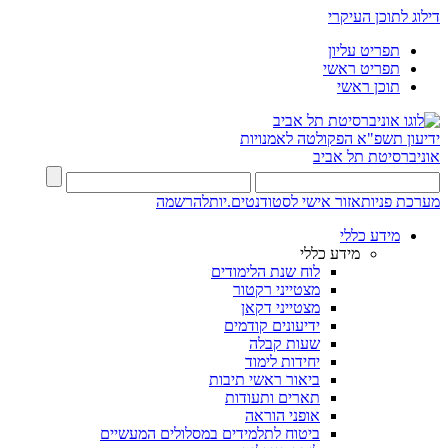
דילוג לתוכן העיקרי
תפריט עליון
תפריט ראשי
תוכן ראשי
ידיעון תשפ"א
הפקולטה לאמנויות
אוניברסיטת תל אביב
מערכת פניות
אזור אישי לסטודנטים.יות
להרשמה
מידע כללי
מידע כללי
לוח שנת הלימודים
מצטייני רקטור
מצטייני דקאן
ידיעונים קודמים
שעות קבלה
יחידות לימוד
ביאור ראשי תיבות
תארים ותעודות
אופני הוראה
ביטוח לתלמידים במסלולים המעשיים