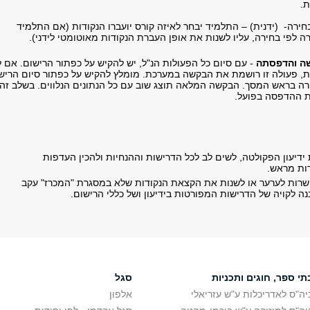
.
ירה- (ידנית) – התלמיד יבחר לאיזה קורס יועברו הנקודות (אם התלמיד
ה לפי בחירה, עליו לשנות את אופן העברת הנקודות מאוטומטי לידני).
שה והדפסתה
- עם סיום כל הפעולות הנ"ל, יש להקיש על כפתור הרישום. אם 
ת, פעולה זו רושמת את הבקשה במערכת. מומלץ להקיש על כפתור סיום הריש
ה בראש המסך. הבקשה המלאה תוצג שוב עם כל הנתונים הנלווים. בשלב זה
ת ההדפסה בפועל.
ידיעון הפקולטה, לשים לב לכל הדרישות וההנחיות ולהכין העדפות
ות מראש.
רות לערער או לשנות את הקצאת הנקודות שלא במסגרת "המכרז" עקב
ה לקויה של הדרישות המפורטות בידיעון ושל כללי הרישום.
תי ספר, חוגים ותכניות
סגל
יה"ס לאדריכלות ע"ש עזריאלי
אלפון