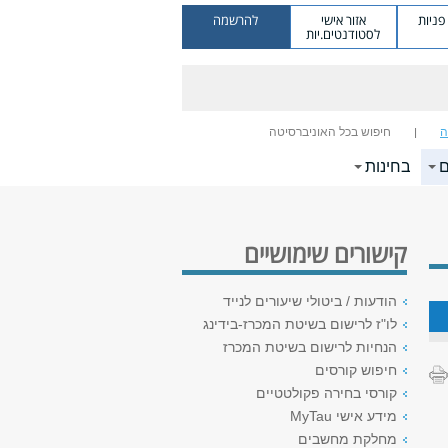
ניות
אזור אישי
להרשמה
לסטודנטים.יות
ה
חיפוש בכל האוניברסיטה
ם
בחינות
קישורים שימושיים
הודעות / ביטולי שיעורים לנייד
לו"ז לרישום בשיטת המכרז-בידינג
הנחיות לרישום בשיטת המכרז
חיפוש קורסים
קורסי בחירה פקולטטיים
מידע אישי MyTau
מחלקת מחשבים