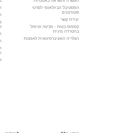
העשרה והשראה באמנויות
ב
הפסטיבל הבינלאומי לסרטי
ה
סטודנטים
ה
יצירת קשר
ב
קמפוס בטוח - מניעה וטיפול
ס
בהטרדה מינית
ה
הגלריה האוניברסיטאית לאמנות
ה
ה
ו
ל