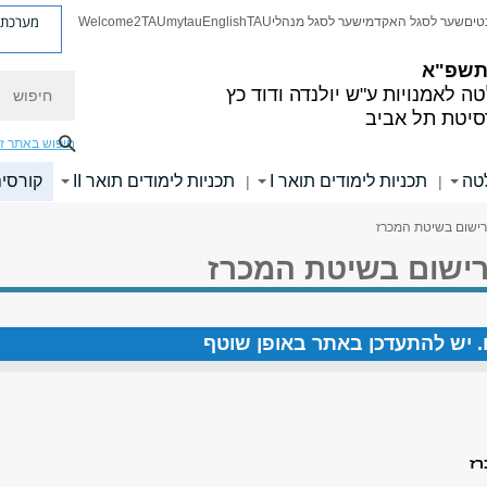
מערכת פ
טים
שער לסגל האקדמי
שער לסגל מנהלי
TAU
English
mytau
Welcome2TAU
 תשפ"א
חיפוש
ה לאמנויות
ע"ש יולנדה ודוד כץ
סיטת תל אביב
חיפוש באתר ז
לטה
תכניות לימודים תואר I
תכניות לימודים תואר II
קורסי
|
|
רישום בשיטת המכרז
רישום בשיטת המכרז
ים. יש להתעדכן באתר באופן שוטף
רז