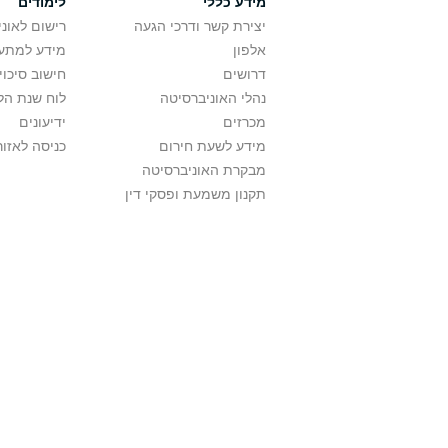
מידע כללי
לימודים
יצירת קשר ודרכי הגעה
רישום לאונ
אלפון
מידע למתענ
דרושים
חישוב סיכוי
נהלי האוניברסיטה
לוח שנת הל
מכרזים
ידיעונים
מידע לשעת חירום
כניסה לאזור
מבקרת האוניברסיטה
תקנון משמעת ופסקי דין