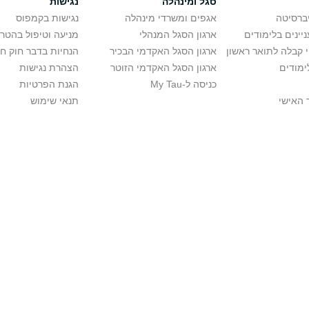
סגל ומינהלה
נגישות
יברסיטה
אגפים ומשרדי מינהלה
נגישות בקמפוס
יינים בלימודים
ארגון הסגל המנהלי
מניעה וטיפול בהטר
י קבלה לתואר ראשון
ארגון הסגל האקדמי הבכיר
הנחיות בדבר חוק ח
ימודים
ארגון הסגל האקדמי הזוטר
הצהרת נגישות
כניסה ל-My Tau
הגנת הפרטיות
 האישי
תנאי שימוש