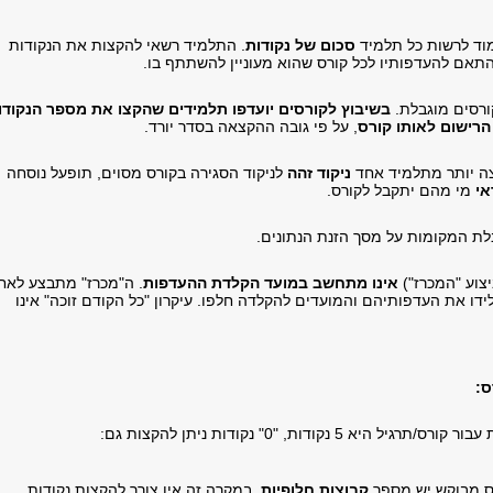
מוד לרשות כל תלמיד
סכום של נקודות
. התלמיד רשאי להקצות את הנקודות
תאם להעדפותיו לכל קורס שהוא מעוניין להשתתף בו.
רסים מוגבלת.
בשיבוץ לקורסים יועדפו תלמידים שהקצו את מספר הנקודו
הרישום לאותו קורס
, על פי גובה ההקצאה בסדר יורד.
ה יותר מתלמיד אחד
ניקוד זהה
לניקוד הסגירה בקורס מסוים, תופעל נוסחה
אי
מי מהם יתקבל לקורס.
לת המקומות על מסך הזנת הנתונים.
צוע "המכרז")
אינו מתחשב במועד הקלדת ההעדפות
. ה"מכרז" מתבצע לאח
דו את העדפותיהם והמועדים להקלדה חלפו. עיקרון "כל הקודם זוכה" אינו
ס
:
יא 5 נקודות, "0" נקודות ניתן להקצות גם:
 מבוקש יש מספר
קבוצות חלופיות
. במקרה זה אין צורך להקצות נקודות