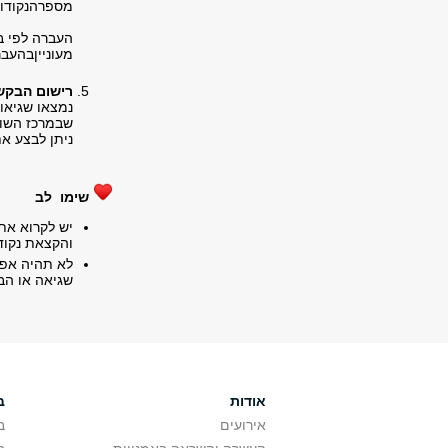
מספרהנקודות
העברה לפי בח
מעונייןבהעבר
רישום הבק
נמצאו שגיאו
שבמרכז השור
ניתן לבצע א
שימו לב
יש לקרוא את 
והקצאת נקוד
לא תהיה אפש
שגיאה או הבנ
אודות
ב
אירועים
ב