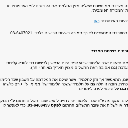
נה מערכת ממוחשבת שאליה מזין התלמיד את הקורסים לפי העדפותיו וזו
 "המכירה הפומבית".
צעות האינטרנט:
כאן
עבדת המחשבים לצורך תמיכה בשעות הרישום בלבד: 03-6407021
ורסים בשיטת המכרז
ת תשלום שכר הלימוד שבוע לפני היום הראשון לרישום כדי לוודא קליטת
כת (גם אם בהוראת התשלום מצוין תאריך מאוחר יותר).
ום, תתאפשר אך ורק לתלמיד, אשר שילם את המקדמה על חשבון שכר הלימוד
כחית. חובה זו חלה
גם
על תלמיד ששכר הלימוד שלו ממומן ע"י גורם כלשהו
)
וגם
על הזכאי לפרס לימודים.
ם המקדמה ע"ח שכר הלימוד יהיה חייב להציג שובר תשלום חתום ע"י הבנק
ה או לשלוח את שובר התשלום החתום
לפקס 03-6406499,
כדי לאפשר לו