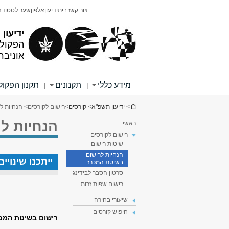
תוכן
תפריט
צור קשר
בית
ידיעון
אלפון
שער לסטודנ
עליון
ראשי
ידיעון
הפקולט
אוניבר
מידע כללי
תקנונים
תקנון הפקו
|
|
הינך נמצא כאן
>
ידיעון תשפ"א
>
קורסים
>
רישום לקורסים
> הנחיות ל
הנחיות ל
ראשי
רישום לקורסים
שיטות רישום
הנחיות לרישום
ייתכנו שינוי
בשיטת המכרז
סרטון הסבר לבידינג
רישום שפות זרות
שיעורי בחירה
חיפוש קורסים
רישום בשיטת המכ