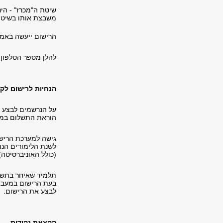
שיטת ה"מכרז" - הי
משבצת אותו בשיטת
הרישום ייעשה באמ
להלן מספר הטלפון במ
הנחיות לרישום לק
על הנרשמים לבצע א
הוראת התשלום במער
גישה למערכת הריש
לשנת הלימודים הנו
(כולל האוניברסיטה
תלמיד שאיחר בתשלו
בעת הרישום במעבד
לבצע את הרישום.
הקצאת נקודות