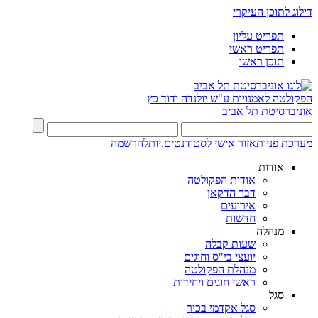
דילוג לתוכן העיקרי
תפריט עליון
תפריט ראשי
תוכן ראשי
הפקולטה לאמנויות
ע"ש יולנדה ודוד כץ
אוניברסיטת תל אביב
מערכת פניות
אזור אישי לסטודנטים.יות
להרשמה
אודות
אודות הפקולטה
דבר הדקאן
אירועים
חדשות
מנהלה
שעות קבלה
יועצי בי"ס וחוגים
מנהלת הפקולטה
ראשי חוגים ויחידות
סגל
סגל אקדמי בכיר