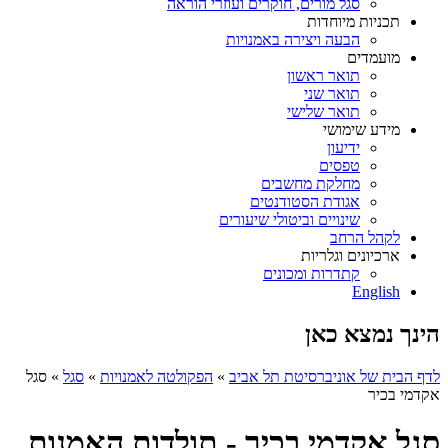
סגל מורים, חוקרים ועוזרי הוראה
תכניות מיוחדות
הבעה ויצירה באמנויות
מועמדים
תואר ראשון
תואר שני
תואר שלישי
מידע שימושי
ידיעון
טפסים
מחלקת מחשבים
אגודת הסטודנטים
שינויים וביטולי שיעורים
לקהל הרחב
ארכיונים וגלריות
קתדרות ומכונים
English
הינך נמצא כאן
לדף הבית של אוניברסיטת תל אביב
»
הפקולטה לאמנויות
»
סגל
»
סגל
אקדמי בכיר
סגל אקדמי בכיר - תולדות האמנות