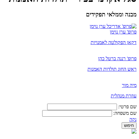
מבנה וממלאי תפקידים
פרופ' ערן נוימן
דקאן הפקולטה לאמנויות
פרופ' רננה ברטל כהן
ראש החוג תולדות האמנות
מיה מור
​עוזרת מנהלית
שם פרטי:
שם משפחה:
נקה