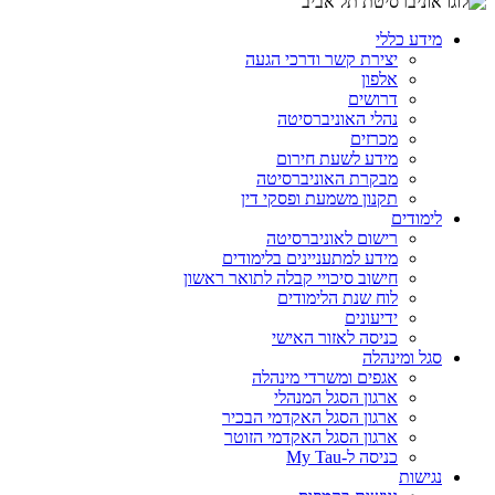
מידע כללי
יצירת קשר ודרכי הגעה
אלפון
דרושים
נהלי האוניברסיטה
מכרזים
מידע לשעת חירום
מבקרת האוניברסיטה
תקנון משמעת ופסקי דין
לימודים
רישום לאוניברסיטה
מידע למתעניינים בלימודים
חישוב סיכויי קבלה לתואר ראשון
לוח שנת הלימודים
ידיעונים
כניסה לאזור האישי
סגל ומינהלה
אגפים ומשרדי מינהלה
ארגון הסגל המנהלי
ארגון הסגל האקדמי הבכיר
ארגון הסגל האקדמי הזוטר
כניסה ל-My Tau
נגישות