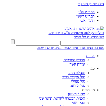
דילוג לתוכן העיקרי
תפריט עליון
תפריט ראשי
תוכן ראשי
ביה"ס לקולנוע וטלוויזיה ע"ש סטיב טיש
אוניברסיטת תל אביב
מערכת פניות
אזור אישי לסטודנטים.יות
להרשמה
אודות
ארכיון הסרטים
יצירת קשר
סגל
מנהלת החוג
סגל אקדמי בכיר
סגל מנהלי
סגל הוראה
מועמדים
תואר ראשון
תכנית הכשרה לקראת תואר שני
תואר שני