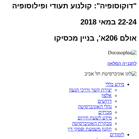
"דוקוסופיה": קולנוע תעודי ופילוסופיה
22-24 במאי 2018
אולם 206א', בניין מכסיקו
לתכנייה המלאה
מידע כללי
יצירת קשר ודרכי הגעה
אלפון
דרושים
נהלי האוניברסיטה
מכרזים
מידע לשעת חירום
מבקרת האוניברסיטה
תקנון משמעת ופסקי דין
לימודים