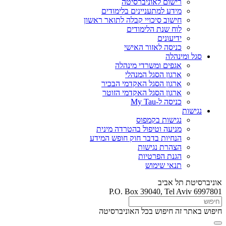
רישום לאוניברסיטה
מידע למתעניינים בלימודים
חישוב סיכויי קבלה לתואר ראשון
לוח שנת הלימודים
ידיעונים
כניסה לאזור האישי
סגל ומינהלה
אגפים ומשרדי מינהלה
ארגון הסגל המנהלי
ארגון הסגל האקדמי הבכיר
ארגון הסגל האקדמי הזוטר
כניסה ל-My Tau
נגישות
נגישות בקמפוס
מניעה וטיפול בהטרדה מינית
הנחיות בדבר חוק חופש המידע
הצהרת נגישות
הגנת הפרטיות
תנאי שימוש
אוניברסיטת תל אביב
P.O. Box 39040, Tel Aviv 6997801
חיפוש באתר זה
חיפוש בכל האוניברסיטה