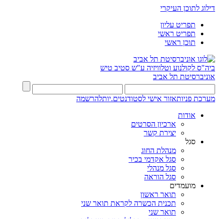
דילוג לתוכן העיקרי
תפריט עליון
תפריט ראשי
תוכן ראשי
ביה"ס לקולנוע וטלוויזיה ע"ש סטיב טיש
אוניברסיטת תל אביב
מערכת פניות
אזור אישי לסטודנטים.יות
להרשמה
אודות
ארכיון הסרטים
יצירת קשר
סגל
מנהלת החוג
סגל אקדמי בכיר
סגל מנהלי
סגל הוראה
מועמדים
תואר ראשון
תכנית הכשרה לקראת תואר שני
תואר שני