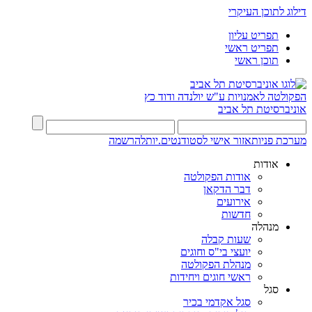
דילוג לתוכן העיקרי
תפריט עליון
תפריט ראשי
תוכן ראשי
הפקולטה לאמנויות
ע"ש יולנדה ודוד כץ
אוניברסיטת תל אביב
מערכת פניות
אזור אישי לסטודנטים.יות
להרשמה
אודות
אודות הפקולטה
דבר הדקאן
אירועים
חדשות
מנהלה
שעות קבלה
יועצי בי"ס וחוגים
מנהלת הפקולטה
ראשי חוגים ויחידות
סגל
סגל אקדמי בכיר