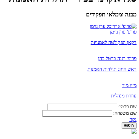
מבנה וממלאי תפקידים
פרופ' ערן נוימן
דקאן הפקולטה לאמנויות
פרופ' רננה ברטל כהן
ראש החוג תולדות האמנות
מיה מור
​עוזרת מנהלית
שם פרטי:
שם משפחה:
נקה