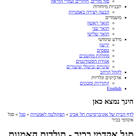
סגל מורים, חוקרים ועוזרי הוראה
תכניות מיוחדות
הבעה ויצירה באמנויות
מועמדים
תואר ראשון
תואר שני
תואר שלישי
מידע שימושי
ידיעון
טפסים
מחלקת מחשבים
אגודת הסטודנטים
שינויים וביטולי שיעורים
לקהל הרחב
ארכיונים וגלריות
קתדרות ומכונים
English
הינך נמצא כאן
לדף הבית של אוניברסיטת תל אביב
»
הפקולטה לאמנויות
»
סגל
»
סגל
אקדמי בכיר
סגל אקדמי בכיר - תולדות האמנות