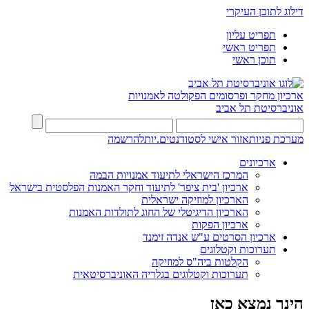
דילוג לתוכן העיקרי
תפריט עליון
תפריט ראשי
תוכן ראשי
ארכיון מחקר ופרסומים
הפקולטה לאמנויות
אוניברסיטת תל אביב
מערכת פניות
אזור אישי לסטודנטים.יות
להרשמה
ארכיונים
המרכז הישראלי לתיעוד אמנויות הבמה
ארכיון 'בית ציפר' לתיעוד וחקר האמנות הפלסטית בישראל
הארכיון למוזיקה ישראלית
הארכיון הדיגיטלי של החוג לתולדות האמנות
ארכיון הפקות
ארכיון הסרטים ע"ש אנדה זימנד
תערוכות וקטלוגים
הקלטות ביה"ס למוזיקה
תערוכות וקטלוגים בגלריה האוניברסיטאית
הינך נמצא כאן