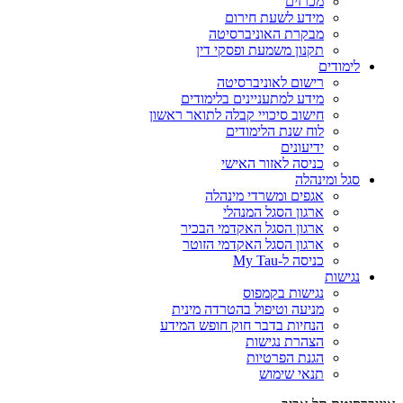
מכרזים
מידע לשעת חירום
מבקרת האוניברסיטה
תקנון משמעת ופסקי דין
לימודים
רישום לאוניברסיטה
מידע למתעניינים בלימודים
חישוב סיכויי קבלה לתואר ראשון
לוח שנת הלימודים
ידיעונים
כניסה לאזור האישי
סגל ומינהלה
אגפים ומשרדי מינהלה
ארגון הסגל המנהלי
ארגון הסגל האקדמי הבכיר
ארגון הסגל האקדמי הזוטר
כניסה ל-My Tau
נגישות
נגישות בקמפוס
מניעה וטיפול בהטרדה מינית
הנחיות בדבר חוק חופש המידע
הצהרת נגישות
הגנת הפרטיות
תנאי שימוש