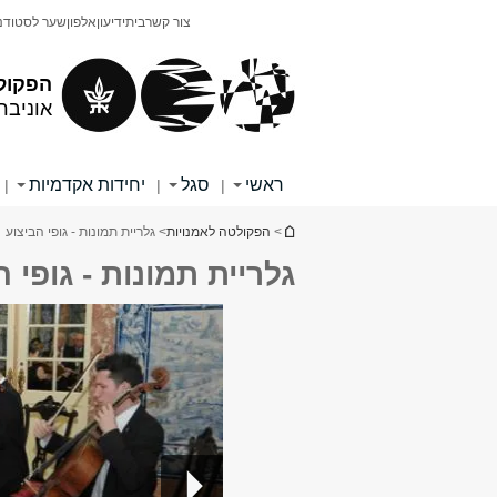
תוכן
תפריט
צור קשר
בית
ידיעון
אלפון
שער לסטודנ
עליון
ראשי
הפקול
אוניבר
ראשי
סגל
יחידות אקדמיות
|
|
|
הינך נמצא כאן
>
הפקולטה לאמנויות
> גלריית תמונות - גופי הביצוע
גלריית תמונות - גופי 