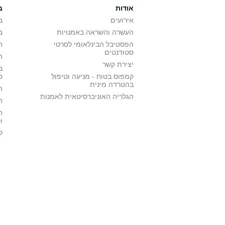
אודות
ב
אירועים
ב
העשרה והשראה באמנויות
ב
הפסטיבל הבינלאומי לסרטי
ה
סטודנטים
ה
יצירת קשר
ב
קמפוס בטוח - מניעה וטיפול
ס
בהטרדה מינית
ה
הגלריה האוניברסיטאית לאמנות
ה
ה
ו
ל