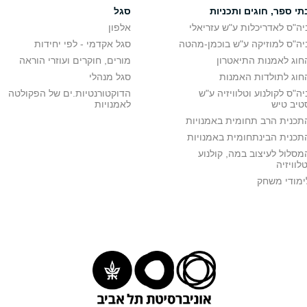
תי ספר, חוגים ותכניות
סגל
יה"ס לאדריכלות ע"ש עזריאלי
אלפון
יה"ס למוזיקה ע"ש בוכמן-מהטה
סגל אקדמי - לפי יחידות
חוג לאמנות התיאטרון
מורים, חוקרים ועוזרי הוראה
חוג לתולדות האמנות
סגל מנהלי
יה"ס לקולנוע וטלוויזיה ע"ש
הדוקטורנטיות.ים של הפקולטה
טיב טיש
לאמנויות
תכנית הרב תחומית באמנויות
תכנית הבינתחומית באמנויות
מסלול לעיצוב במה, קולנוע
טלוויזיה
ימודי משחק