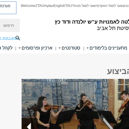
מערכת פ
טים
שער לסגל האקדמי
שער לסגל מנהלי
TAU
English
mytau
Welcome2TAU
חיפוש
טה לאמנויות
ע"ש יולנדה ודוד כץ
סיטת תל אביב
חיפוש באתר ז
מתעניינים בלימודים
סטודנטים
ארכיון ופרסומים
לקהל 
|
|
|
הביצוע