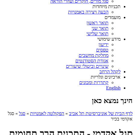
סגל מורים, חוקרים ועוזרי הוראה
תכניות מיוחדות
הבעה ויצירה באמנויות
מועמדים
תואר ראשון
תואר שני
תואר שלישי
מידע שימושי
ידיעון
טפסים
מחלקת מחשבים
אגודת הסטודנטים
שינויים וביטולי שיעורים
לקהל הרחב
ארכיונים וגלריות
קתדרות ומכונים
English
הינך נמצא כאן
לדף הבית של אוניברסיטת תל אביב
»
הפקולטה לאמנויות
»
סגל
»
סגל
אקדמי בכיר
סגל אקדמי - התכנית הרב תחומית