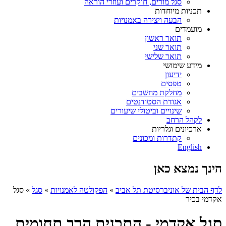
סגל מורים, חוקרים ועוזרי הוראה
תכניות מיוחדות
הבעה ויצירה באמנויות
מועמדים
תואר ראשון
תואר שני
תואר שלישי
מידע שימושי
ידיעון
טפסים
מחלקת מחשבים
אגודת הסטודנטים
שינויים וביטולי שיעורים
לקהל הרחב
ארכיונים וגלריות
קתדרות ומכונים
English
הינך נמצא כאן
לדף הבית של אוניברסיטת תל אביב
»
הפקולטה לאמנויות
»
סגל
»
סגל
אקדמי בכיר
סגל אקדמי - התכנית הרב תחומית