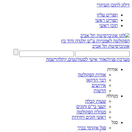
דילוג לתוכן העיקרי
תפריט עליון
תפריט ראשי
תוכן ראשי
הפקולטה לאמנויות
ע"ש יולנדה ודוד כץ
אוניברסיטת תל אביב
מערכת פניות
אזור אישי לסטודנטים.יות
להרשמה
אודות
אודות הפקולטה
דבר הדקאן
אירועים
חדשות
מנהלה
שעות קבלה
יועצי בי"ס וחוגים
מנהלת הפקולטה
ראשי חוגים ויחידות
סגל
סגל אקדמי בכיר