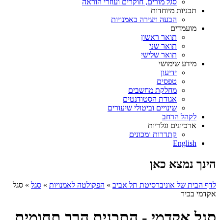
סגל מורים, חוקרים ועוזרי הוראה
תכניות מיוחדות
הבעה ויצירה באמנויות
מועמדים
תואר ראשון
תואר שני
תואר שלישי
מידע שימושי
ידיעון
טפסים
מחלקת מחשבים
אגודת הסטודנטים
שינויים וביטולי שיעורים
לקהל הרחב
ארכיונים וגלריות
קתדרות ומכונים
English
הינך נמצא כאן
לדף הבית של אוניברסיטת תל אביב
»
הפקולטה לאמנויות
»
סגל
»
סגל
אקדמי בכיר
סגל אקדמי - התכנית הרב תחומית