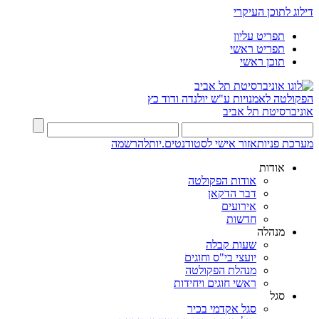
דילוג לתוכן העיקרי
תפריט עליון
תפריט ראשי
תוכן ראשי
הפקולטה לאמנויות
ע"ש יולנדה ודוד כץ
אוניברסיטת תל אביב
מערכת פניות
אזור אישי לסטודנטים.יות
להרשמה
אודות
אודות הפקולטה
דבר הדקאן
אירועים
חדשות
מנהלה
שעות קבלה
יועצי בי"ס וחוגים
מנהלת הפקולטה
ראשי חוגים ויחידות
סגל
סגל אקדמי בכיר