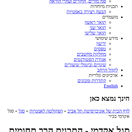
סגל מורים, חוקרים ועוזרי הוראה
תכניות מיוחדות
הבעה ויצירה באמנויות
מועמדים
תואר ראשון
תואר שני
תואר שלישי
מידע שימושי
ידיעון
טפסים
מחלקת מחשבים
אגודת הסטודנטים
שינויים וביטולי שיעורים
לקהל הרחב
ארכיונים וגלריות
קתדרות ומכונים
English
הינך נמצא כאן
לדף הבית של אוניברסיטת תל אביב
»
הפקולטה לאמנויות
»
סגל
»
סגל
אקדמי בכיר
סגל אקדמי - התכנית הרב תחומית