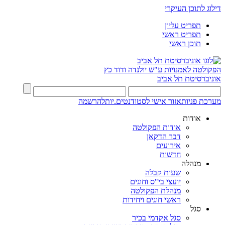
דילוג לתוכן העיקרי
תפריט עליון
תפריט ראשי
תוכן ראשי
הפקולטה לאמנויות
ע"ש יולנדה ודוד כץ
אוניברסיטת תל אביב
מערכת פניות
אזור אישי לסטודנטים.יות
להרשמה
אודות
אודות הפקולטה
דבר הדקאן
אירועים
חדשות
מנהלה
שעות קבלה
יועצי בי"ס וחוגים
מנהלת הפקולטה
ראשי חוגים ויחידות
סגל
סגל אקדמי בכיר