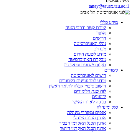
03-6407358
tanay@tauex.tau.ac.il
מידע כללי
יצירת קשר ודרכי הגעה
אלפון
דרושים
נהלי האוניברסיטה
מכרזים
מידע לשעת חירום
מבקרת האוניברסיטה
תקנון משמעת ופסקי דין
לימודים
רישום לאוניברסיטה
מידע למתעניינים בלימודים
חישוב סיכויי קבלה לתואר ראשון
לוח שנת הלימודים
ידיעונים
כניסה לאזור האישי
סגל ומינהלה
אגפים ומשרדי מינהלה
ארגון הסגל המנהלי
ארגון הסגל האקדמי הבכיר
ארגון הסגל האקדמי הזוטר