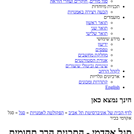
סגל מורים, חוקרים ועוזרי הוראה
תכניות מיוחדות
הבעה ויצירה באמנויות
מועמדים
תואר ראשון
תואר שני
תואר שלישי
מידע שימושי
ידיעון
טפסים
מחלקת מחשבים
אגודת הסטודנטים
שינויים וביטולי שיעורים
לקהל הרחב
ארכיונים וגלריות
קתדרות ומכונים
English
הינך נמצא כאן
לדף הבית של אוניברסיטת תל אביב
»
הפקולטה לאמנויות
»
סגל
»
סגל
אקדמי בכיר
סגל אקדמי - התכנית הרב תחומית