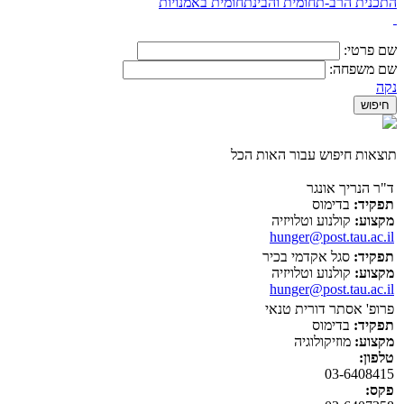
התכנית הרב-תחומית והבינתחומית באמנויות
שם פרטי:
שם משפחה:
נקה
תוצאות חיפוש עבור האות הכל
ד"ר הנריך אונגר
תפקיד:
בדימוס
מקצוע:
קולנוע וטלויזיה
hunger@post.tau.ac.il
תפקיד:
סגל אקדמי בכיר
מקצוע:
קולנוע וטלויזיה
hunger@post.tau.ac.il
פרופ' אסתר דורית טנאי
תפקיד:
בדימוס
מקצוע:
מוזיקולוגיה
טלפון:
03-6408415
פקס: