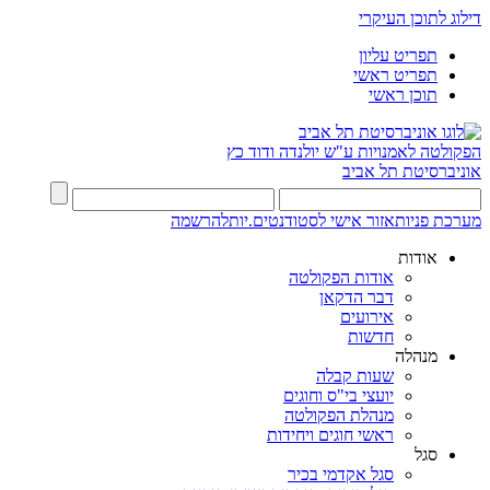
דילוג לתוכן העיקרי
תפריט עליון
תפריט ראשי
תוכן ראשי
הפקולטה לאמנויות
ע"ש יולנדה ודוד כץ
אוניברסיטת תל אביב
מערכת פניות
אזור אישי לסטודנטים.יות
להרשמה
אודות
אודות הפקולטה
דבר הדקאן
אירועים
חדשות
מנהלה
שעות קבלה
יועצי בי"ס וחוגים
מנהלת הפקולטה
ראשי חוגים ויחידות
סגל
סגל אקדמי בכיר