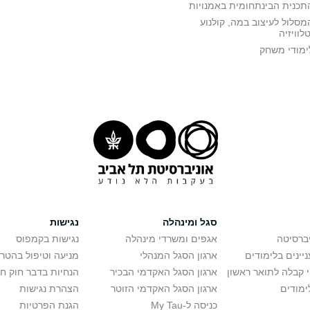
תכנית הבינתחומית באמנויות
מסלול לעיצוב במה, קולנוע
טלוויזיה
ימודי משחק
סגל ומינהלה
נגישות
יברסיטה
אגפים ומשרדי מינהלה
נגישות בקמפוס
יינים בלימודים
ארגון הסגל המנהלי
מניעה וטיפול בהטר
י קבלה לתואר ראשון
ארגון הסגל האקדמי הבכיר
הנחיות בדבר חוק ח
ימודים
ארגון הסגל האקדמי הזוטר
הצהרת נגישות
כניסה ל-My Tau
הגנת הפרטיות