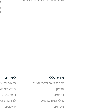
ה
ה
ו
ל
מידע כללי
לימודים
יצירת קשר ודרכי הגעה
רישום לאונ
אלפון
מידע למתענ
דרושים
חישוב סיכוי
נהלי האוניברסיטה
לוח שנת הל
מכרזים
ידיעונים