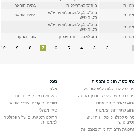
נויות
ביה"ס לאדריכלות
עמית הוראה
ביה"ס לקולנוע וטלוויזיה ע"ש
נויות
עמית הוראה
סטיב טיש
ביה"ס לקולנוע וטלוויזיה ע"ש
נויות
סטיב טיש
נויות
חוג לאמנות התיאטרון
עובד מחקר
10
9
8
7
6
5
4
3
2
…
תי ספר, חוגים ותכניות
סגל
יה"ס לאדריכלות ע"ש עזריאלי
אלפון
יה"ס למוזיקה ע"ש בוכמן-מהטה
סגל אקדמי - לפי יחידות
חוג לאמנות התיאטרון
מורים, חוקרים ועוזרי הוראה
חוג לתולדות האמנות
סגל מנהלי
יה"ס לקולנוע וטלוויזיה ע"ש
הדוקטורנטיות.ים של הפקולטה
טיב טיש
לאמנויות
תכנית הרב תחומית באמנויות