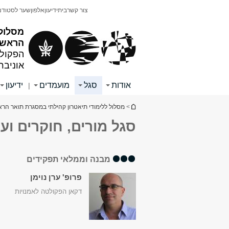
תוכן
תפריט
צור קשר
בית
ידיעון
אלפון
שער לסטודנ
עליון
ראשי
מסלול 
הראשון
הפקולט
אוניבר
אודות
סגל
מועמדים
ידיעון
|
הינך נמצא כאן
>
מסלול ללימודי תיאטרון קהילתי במסגרת תואר הרא
סגל מורים, חוקרים ועו
מבנה וממלאי תפקידים
פרופ' ערן נוימן
דקאן הפקולטה לאמנויות