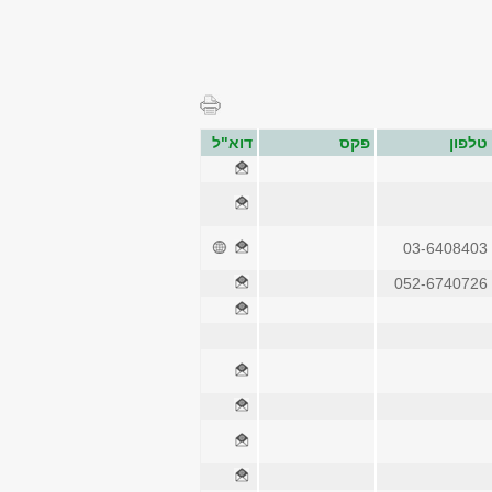
טלפון
פקס
דוא"ל
03-6408403
052-6740726