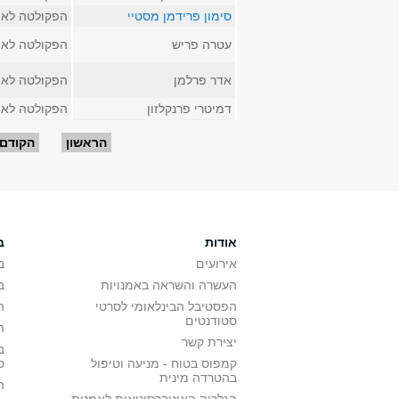
סימון פרידמן מסטיי
הפקולטה לאמ
עטרה פריש
הפקולטה לאמ
אדר פרלמן
הפקולטה לאמ
דמיטרי פרנקלזון
הפקולטה לאמ
עמודים
הראשון
הקודם
אודות
ב
אירועים
ב
העשרה והשראה באמנויות
ב
הפסטיבל הבינלאומי לסרטי
ה
סטודנטים
ה
יצירת קשר
ב
קמפוס בטוח - מניעה וטיפול
ס
בהטרדה מינית
ה
הגלריה האוניברסיטאית לאמנות