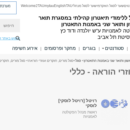
מערכת פ
טים
שער לסגל האקדמי
שער לסגל מנהלי
TAU
English
mytau
Welcome2TAU
ללימודי תיאטרון קהילתי במסגרת תואר
חיפוש
 ותואר שני באמנות התאטרון
ה לאמנויות
ע"ש יולנדה ודוד כץ
סיטת תל אביב
חיפוש באתר ז
סטודנטים
בוגרים
מחקר ופרסומים
אירוע חשיפה
|
|
|
|
שון ותואר שני באמנות התאטרון
>
סגל
>
סגל מורים, חוקרים ועוזרי הוראה
> סגל מורים, חוקרים 
זרי הוראה - כללי
רויטל [רויטל לוסקי]
לוסקי
ראשת מנהל הפקולטה
לאמנויות