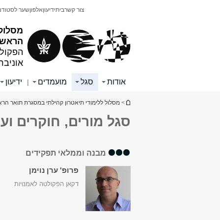
תוכן
תפריט
צור קשר
בית
ידיעון
אלפון
שער לסטודנ
עליון
ראשי
מסלול 
הראשון
הפקולט
אוניבר
אודות
סגל
מועמדים
ידיעון
|
הינך נמצא כאן
>
מסלול ללימודי תיאטרון קהילתי במסגרת תואר הרא
סגל מורים, חוקרים ועו
מבנה וממלאי תפקידים
פרופ' ערן נוימן
דקאן הפקולטה לאמנויות