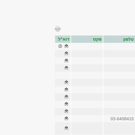
טלפון
פקס
דוא"ל
03-6408415