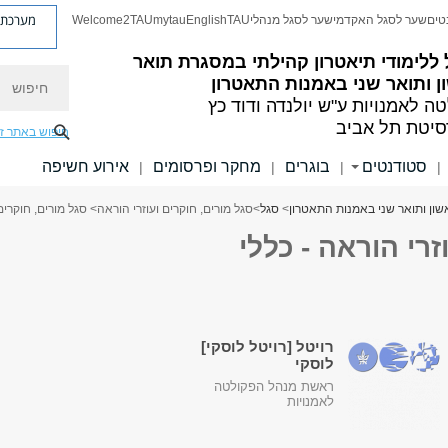
מערכת פ
טים
שער לסגל האקדמי
שער לסגל מנהלי
TAU
English
mytau
Welcome2TAU
ללימודי תיאטרון קהילתי במסגרת תואר
חיפוש
 ותואר שני באמנות התאטרון
ה לאמנויות
ע"ש יולנדה ודוד כץ
סיטת תל אביב
חיפוש באתר ז
סטודנטים
בוגרים
מחקר ופרסומים
אירוע חשיפה
|
|
|
|
שון ותואר שני באמנות התאטרון
>
סגל
>
סגל מורים, חוקרים ועוזרי הוראה
> סגל מורים, חוקרים 
זרי הוראה - כללי
רויטל [רויטל לוסקי]
לוסקי
ראשת מנהל הפקולטה
לאמנויות