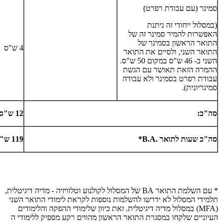
סמינר (עם עבודת רפרט)
(במסלול ייחודי זה ניתנת
האפשרות להמיר סמינר זה של
התואר הראשון בסמינר של
4 ש"ס
התואר השני, ולסיים את התואר
השני ב- 46 ש"ס במקום 50 ש"ס.
ההמרה הזאת תאושר עם הגשת
עבודת רפרט בסמינר ולא עבודה
סמינריונית).
סה"כ:
12 ש"ס
סה"כ שעות לתואר
B.A.
*
119 ש"ס
* עם השלמת התואר
BA
של המסלול לקולנוע וטלוויזיה - מדיה דיגיטלית,
תלמידי המסלול לא ידרשו להשלמות נוספות לקראת לימודי התואר השני
(
MFA
) במסלול מדיה דיגיטלית. זאת כיוון שלימודי ההפקה והלימודים
העיוניים שלקחו במסגרת התואר הראשון מהווים רקע מספיק ללימודי ה