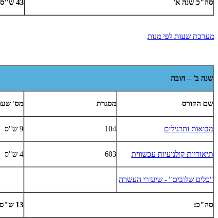
סה"כ שנה א'
43 ש"ס
מערכת שעות לפי מנות
שנה ב' – חובה
שם הקורס
מסגרת
מס' שעו
מבואות ותרגילים
104
9 ש"ס
תיאוריות קולנועיות עכשווית
603
4 ש"ס
"כלים שלובים" - שיעורי העשרה
סה"כ:
13 ש"ס