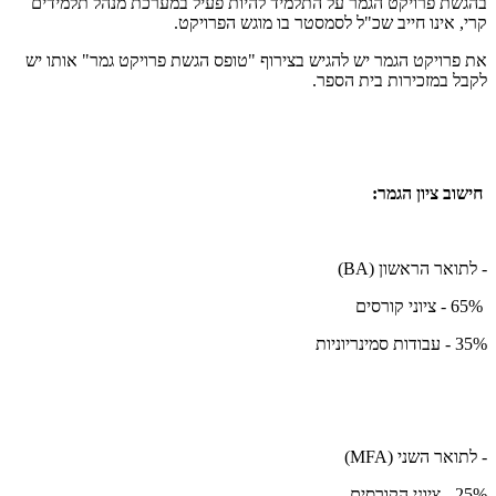
בהגשת פרויקט הגמר על התלמיד להיות פעיל במערכת מנהל תלמידים
קרי, אינו חייב שכ"ל לסמסטר בו מוגש הפרויקט.
את פרויקט הגמר יש להגיש בצירוף "טופס הגשת פרויקט גמר" אותו יש
לקבל במזכירות בית הספר.
חישוב ציון הגמר:
- לתואר הראשון (
BA
)
65% - ציוני קורסים
35% - עבודות סמינריוניות
- לתואר השני (
MFA
)
25% - ציוני הקורסים