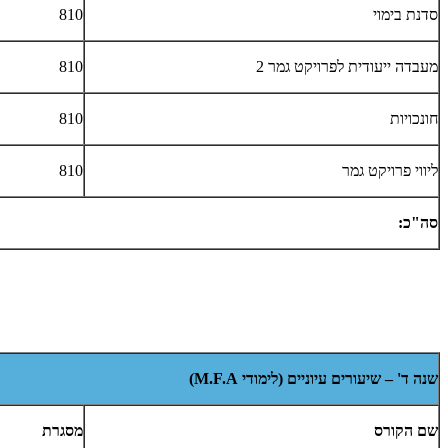
סדנת בימוי
810
מעבדה ייעודית לפרויקט גמר 2
810
חונכויות
810
ליווי פרויקט גמר
810
סה"כ:
שנה ד' – שיעורים עיוניים (לימודי
M.F.A
)
שם הקורס
מסגרת