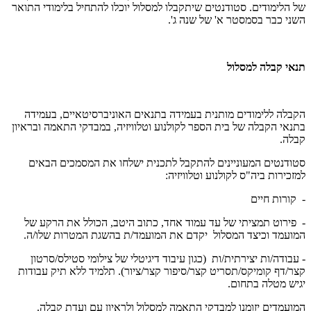
של הלימודים. סטודנטים שיתקבלו למסלול יוכלו להתחיל בלימודי התואר
השני כבר בסמסטר א' של שנה ג'.
תנאי קבלה למסלול
הקבלה ללימודים מותנית בעמידה בתנאים האוניברסיטאיים, בעמידה
בתנאי הקבלה של בית הספר לקולנוע וטלוויזיה, במבדקי התאמה ובראיון
קבלה.
סטודנטים המעוניינים להתקבל לתכנית ישלחו את המסמכים הבאים
למזכירות ביה"ס לקולנוע וטלוויזיה:
- קורות חיים
- פירוט תמציתי של עד עמוד אחד, כתוב היטב, הכולל את הרקע של
המועמד וכיצד המסלול יקדם את המועמד/ת בהשגת המטרות שלו/ה.
- עבודה/ות יצירתית/ות (כגון עיבוד דיגיטלי של צילומי סטילס/סרטון
קצר/דף קומיקס/תסריט קצר/סיפור קצר/ציור). תלמיד ללא תיק עבודות
יגיש מטלה בתחום.
המועמדים יזומנו למבדקי התאמה למסלול ולראיון עם ועדת קבלה.