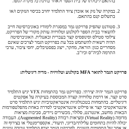
בהתאם ליכולתו של בית הספר ולאחר בחינת כל מקרה לגופו.
במקרה של נזק או אובדן ציוד התלמיד יחויב בכיסוי הנזקים ו/או
בתשלום קנס בהתאם.
סטודנט שהפיק פרויקט גמר במסגרת לימודיו באוניברסיטה חייב
להשאיר בבית הספר לקולנוע וטלוויזיה עותק מקורי של הפרויקט,
צילומי סטילס וסינופסיס קצר בעברית ובאנגלית. האוניברסיטה
תהיה רשאית להשתמש בכל עת בפרויקט הגמר לצרכים שאינם
מסחריים כגון: הוראה, מחקר, ייצוג בפסטיבלים, יחסי ציבור, ערבי
התרמה לביה"ס וכיו"ב.
פרויקט הגמר לתואר
MFA
בקולנוע וטלוויזיה - מדיה דיגיטלית:
פרויקט הגמר יהיה יצירתי. כפרויקט גמר בהתמחות
VFX
יגיש התלמיד
סרט קצר, או דרמת טלוויזיה קצרה המבוססת בעיקרה על אפקטים
דיגיטליים. בהתמחות בטכנולוגיות אינטראקטיביות יגיש התלמיד סרט
אינטראקטיבי קצר או פיילוט אינטראקטיבי לסדרה באחת מהפלטפורמות
הבאות: מחשב, אינטרנט, סלולר, מכשירים ניידים, סביבות מציאות
מדומה (
Virtual Reality
) ומציאות רבודה (
Augmented Reality
). העבודה
יכולה להיות בתחומים עלילתי/בדיוני, תיעודי, אקספרימנטלי או בצירוף זה
או אחר של התחומים השונים. לפרויקט הגמר יצרף התלמיד עבודה עיונית