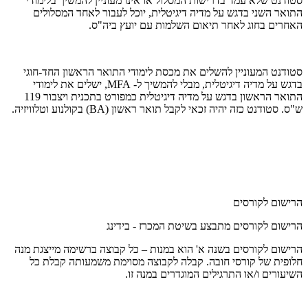
סטודנט שלא עמד בדרישות המסלול או אינו מעוניין להמשיך בלימודי
התואר השני בדגש על מדיה דיגיטלית, יוכל לעבור לאחד המסלולים
האחרים בחוג לאחר תיאום השלמות עם יועץ ביה"ס.
סטודנט המעוניין להשלים את מכסת לימודי התואר הראשון החד-חוגי
בדגש על מדיה דיגיטלית, מבלי להמשיך ל-
MFA
, ישלים את לימודי
התואר הראשון בדגש על מדיה דיגיטלית כמפורט בתכנית ויצבור 119
ש"ס. סטודנט כזה יהיה זכאי לקבל תואר ראשון (
BA
) בקולנוע וטלוויזיה.
הרישום לקורסים
הרישום לקורסים מתבצע בשיטת המכרז - בידינג
הרישום לקורסים בשנה א' הוא במנות – כל קבוצה ברשימה מייצגת מנה
חלופית של קורסי חובה. קבלה לקבוצה מסוימת משמעותה קבלת כל
השיעורים ו/או התרגילים המוגדרים במנה זו.