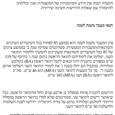
הוועדה תבחן את הידע והמיומנויות של המועמד/ת ואת יכולתו/ה
להתמודד עם שאלות הדורשות חשיבה יצירתית.
תנאי מעבר משנה לשנה
ציון המעבר משנה לשנה הוא ממוצע 85 לפחות בכל השיעורים העיוניים
והסדנאות/המעבדות המעשיות. סטודנטים שסיימו שנה ב' בממוצע ציונים
של 85 בכל השיעורים והסדנאות ומעוניינים להמשיך ללימודי התואר
השני, ישלימו את לימודיהם לתואר הראשון בתום שנה ג' בהיקף של 119
ש"ס כמפורט בתכנית ויהיו זכאים לקבל תואר ראשון (
BA
) בקולנוע
וטלוויזיה. במקביל הם יחלו בשנה ג' את לימודי התואר השני וישלימו אותם
בשנה ד'. סך כל השעות לתואר השני (
MFA
) הוא 46 ש"ס. סה"כ
לתואר ראשון (
BA
) ושני (
MFA
) 165 ש"ס.
הרישום לתכנית פתוח כמסלול בן ארבע שנים החל מהתואר הראשון. ככל
שיאושר רישום לתואר שני, סטודנטים שלא למדו בתואר הראשון במסלול
הייחודי לקולנוע וטלוויזיה בדגש על מדיה דיגיטלית יידרשו לשנת השלמות
ולהשלמת 50 ש"ס לתואר השני.