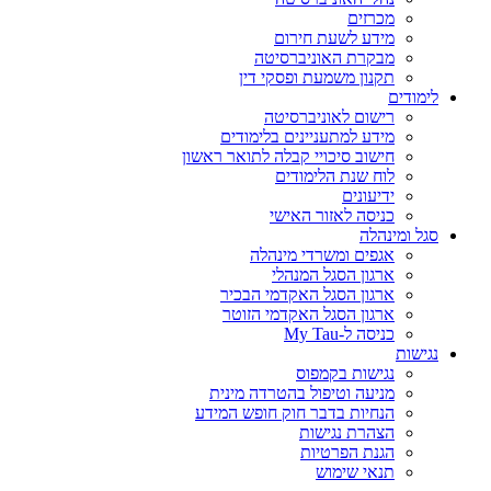
מכרזים
מידע לשעת חירום
מבקרת האוניברסיטה
תקנון משמעת ופסקי דין
לימודים
רישום לאוניברסיטה
מידע למתעניינים בלימודים
חישוב סיכויי קבלה לתואר ראשון
לוח שנת הלימודים
ידיעונים
כניסה לאזור האישי
סגל ומינהלה
אגפים ומשרדי מינהלה
ארגון הסגל המנהלי
ארגון הסגל האקדמי הבכיר
ארגון הסגל האקדמי הזוטר
כניסה ל-My Tau
נגישות
נגישות בקמפוס
מניעה וטיפול בהטרדה מינית
הנחיות בדבר חוק חופש המידע
הצהרת נגישות
הגנת הפרטיות
תנאי שימוש