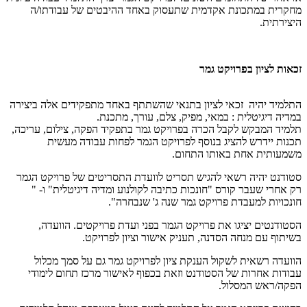
מחקרית במתכונת אקדמית שתעסוק באחד ההיבטים של עבודתו/ה
היצירתית.
זכאות לציון בפרויקט גמר
התלמיד יהיה זכאי לציון בתנאי שהשתתף באחד מתפקידים אלה ביצירה
במדיה דיגיטלית : במאי, מפיק, צלם, עורך, מתכנת.
תלמיד המבקש לקבל הכרה בפרויקט גמר בתפקיד הפקה, צילום, עריכה,
תכנות יידרש להציג בנוסף לפרויקט הגמר לפחות עבודה מעשית
משמעותית אחת באותו התחום.
סטודנט יהיה רשאי להגיש תסריט לוועדת התסריטים של פרויקט הגמר
רק אחרי שעבר קורס "חונכות כתיבה לקולנוע ומדיה דיגיטלית" ו- "
חונכויות למעבדת פרויקט גמר שנה ג' שנבחרה".
הסטודנטים יציגו את פרויקט הגמר בפני ועדת פרויקטים. הוועדה,
בשיתוף עם מנחה הסדנה, תעניק אישור וציון לפרויקט.
הוועדה רשאית לשקול הענקת ציון לפרויקט גמר גם על סמך מכלול
עבודות אחרות של הסטודנט וזאת בכפוף לאישור מרכז תחום לימודי
הפקה/ראש המסלול.