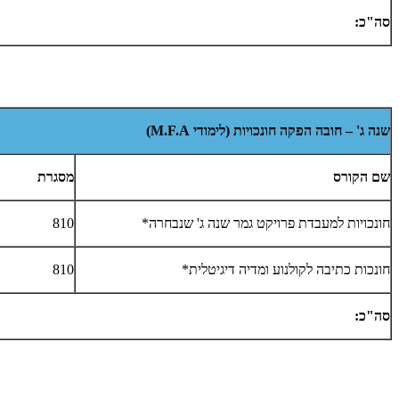
סה"כ:
שנה ג' – חובה הפקה חונכויות (לימודי
M.F.A
)
שם הקורס
מסגרת
חונכויות למעבדת פרויקט גמר שנה ג' שנבחרה*
810
חונכות כתיבה לקולנוע ומדיה דיגיטלית*
810
סה"כ: