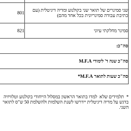
שני סמינרים של תואר שני בקולנוע ומדיה דיגיטלית
)
עם
801
כתיבת עבודה סמינריונית בכל אחד מהם
(
סמינר מחלקתי עיוני
821
סה"כ:
סה"כ שנה ד' לימודי
M.F.A
סה"כ שעות לתואר
M.F.A
*
* תלמידים שלא למדו בתואר הראשון במסלול הייחודי בקולנוע וטלוויזיה
בדגש על מדיה דיגיטלית יידרשו לשנת השלמות ולהשלמת 50 ש"ס לתואר
השני.