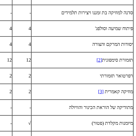
סדנה למוזיקה בת זמננו ויצירות תלמידים
-
-
פיתוח שמיעה וסולפג'
4
4
יסודות המרקם והצורה
4
4
תזמורת סימפונית
[2]
12
12
רפרטואר תזמורתי
2
2
מוזיקה קאמרית
[3]
2
2
מתודיקה של הוראת הכינור והוויולה
-
-
מיומנות מקלדת (פטור)
√
-