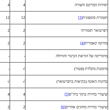
יסודות המרקם והצורה
4
4
תזמורת סימפונית
[3]
12
12
רפרטואר תזמורתי
2
2
מוזיקה קאמרית
[4]
2
2
מתודיקה של הוראת הכינור והוויולה
-
-
מיומנות מקלדת (פטור)
√
-
בחינות האזנה (בקיאות ברפרטואר)
√
√
שיעורי בחירה בתוך ביה"ס
[5]
4
4
שיעורי בחירה מחוגים אחרים
[6]
2
2