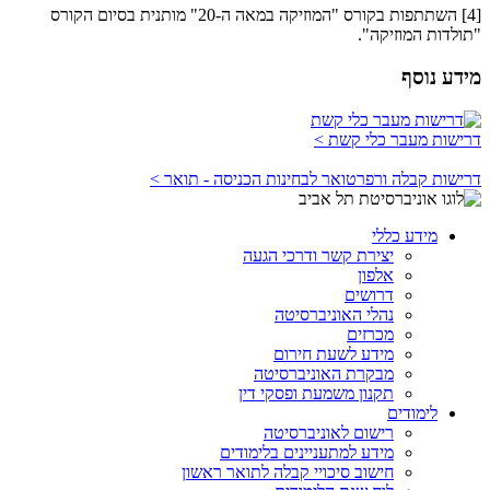
[4] השתתפות בקורס "המוזיקה במאה ה-20" מותנית בסיום הקורס
"תולדות המוזיקה".
מידע נוסף
דרישות מעבר כלי קשת >
דרישות קבלה ורפרטואר לבחינות הכניסה - תואר >
מידע כללי
יצירת קשר ודרכי הגעה
אלפון
דרושים
נהלי האוניברסיטה
מכרזים
מידע לשעת חירום
מבקרת האוניברסיטה
תקנון משמעת ופסקי דין
לימודים
רישום לאוניברסיטה
מידע למתעניינים בלימודים
חישוב סיכויי קבלה לתואר ראשון