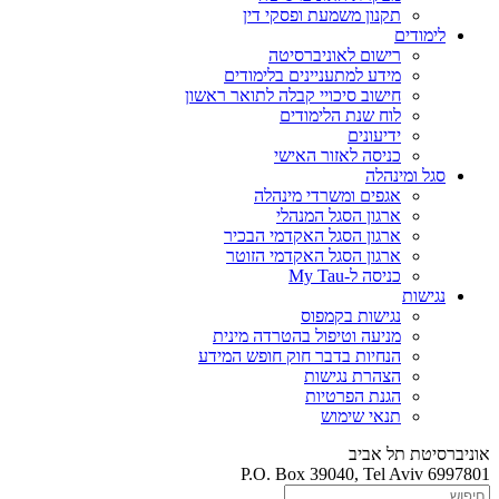
תקנון משמעת ופסקי דין
לימודים
רישום לאוניברסיטה
מידע למתעניינים בלימודים
חישוב סיכויי קבלה לתואר ראשון
לוח שנת הלימודים
ידיעונים
כניסה לאזור האישי
סגל ומינהלה
אגפים ומשרדי מינהלה
ארגון הסגל המנהלי
ארגון הסגל האקדמי הבכיר
ארגון הסגל האקדמי הזוטר
כניסה ל-My Tau
נגישות
נגישות בקמפוס
מניעה וטיפול בהטרדה מינית
הנחיות בדבר חוק חופש המידע
הצהרת נגישות
הגנת הפרטיות
תנאי שימוש
אוניברסיטת תל אביב
P.O. Box 39040, Tel Aviv 6997801