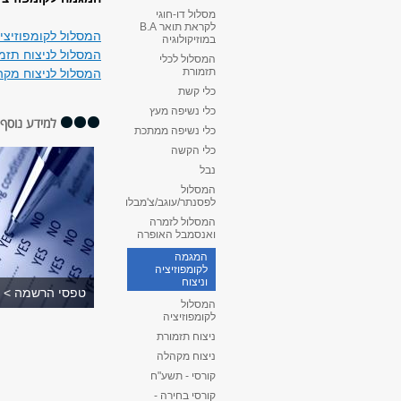
מסלול דו-חוגי
לקראת תואר B.A
המסלול לקומפוזיצי
במוזיקולוגיה
המסלול לניצוח תזמ
המסלול לכלי
תזמורת
​המסלול לניצוח מק
כלי קשת
כלי נשיפה מעץ
למידע נוסף
כלי נשיפה ממתכת
כלי הקשה
נבל
המסלול
לפסנתר/עוגב/צ'מבלו
המסלול לזמרה
ואנסמבל האופרה
המגמה
לקומפוזיציה
וניצוח
טפסי הרשמה >
המסלול
לקומפוזיציה
ניצוח תזמורת
ניצוח מקהלה
קורסי - תשע"ח
קורסי בחירה -