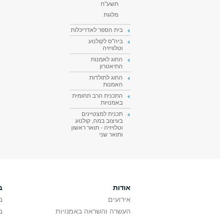
תשע"ח
מלגות
בית הספר לאדריכלות
ביה"ס לקולנוע
וטלוויזיה
החוג לאמנות
התיאטרון
החוג לתולדות
האמנות
התכנית הרב תחומית
באמנויות
תכנית למצטיינים
בעיצוב במה, קולנוע
וטלויזיה - תואר ראשון
ותואר שני
אודות
ב
אירועים
ב
העשרה והשראה באמנויות
ב