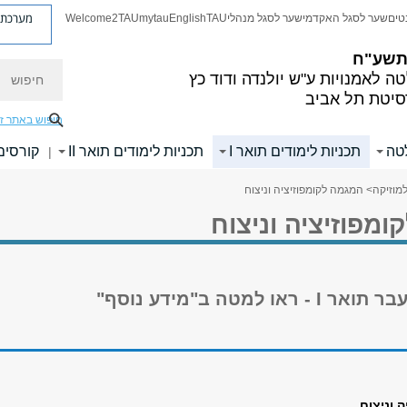
מערכת פ
טים
שער לסגל האקדמי
שער לסגל מנהלי
TAU
English
mytau
Welcome2TAU
 תשע"ח
חיפוש
ה לאמנויות
ע"ש יולנדה ודוד כץ
סיטת תל אביב
חיפוש באתר ז
לטה
תכניות לימודים תואר I
תכניות לימודים תואר II
קורסים
|
מוזיקה
> המגמה לקומפוזיציה וניצוח
מפוזיציה וניצוח
ו למטה ב"מידע נוסף"
 וניצוח