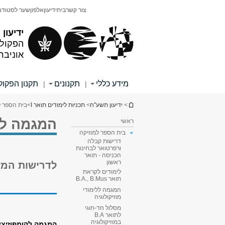
תוכן
תפריט
צור קשר
בית
ידיעון
אלפון
שער לסטודנ
עליון
ראשי
ידיעון
הפקולט
אוניבר
מידע כללי
תקנונים
תקנון הפקו
|
|
הינך נמצא כאן
>
ידיעון תשע"ח
>
תכניות לימודים תואר I
>
בית הספר ל
המגמה לקו
ראשי
בית הספר למוזיקה
דרישות קבלה
ורפרטואר לבחינות
הכניסה - תואר
ראשון
לדרישות המעבר תואר I - רא
לימודים לקראת
תואר B.A., B.Mus
המגמה ללימודי
מוזיקולוגיה
מסלול חד-חוגי
לתואר B.A
במוזיקולוגיה
המגמה לקומפוזיציה