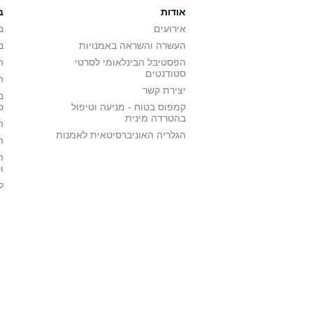
אודות
ב
אירועים
ב
העשרה והשראה באמנויות
ב
הפסטיבל הבינלאומי לסרטי
ה
סטודנטים
ה
יצירת קשר
ב
קמפוס בטוח - מניעה וטיפול
ס
בהטרדה מינית
ה
הגלריה האוניברסיטאית לאמנות
ה
ה
ו
ל