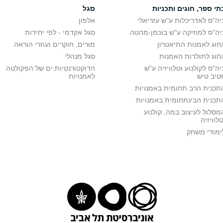
תי ספר, חוגים ותכניות
סגל
יה"ס לאדריכלות ע"ש עזריאלי
אלפון
יה"ס למוזיקה ע"ש בוכמן-מהטה
סגל אקדמי - לפי יחידות
חוג לאמנות התיאטרון
מורים, חוקרים ועוזרי הוראה
חוג לתולדות האמנות
סגל מנהלי
יה"ס לקולנוע וטלוויזיה ע"ש
הדוקטורנטיות.ים של הפקולטה
טיב טיש
לאמנויות
תכנית הרב תחומית באמנויות
תכנית הבינתחומית באמנויות
מסלול לעיצוב במה, קולנוע
טלוויזיה
ימודי משחק