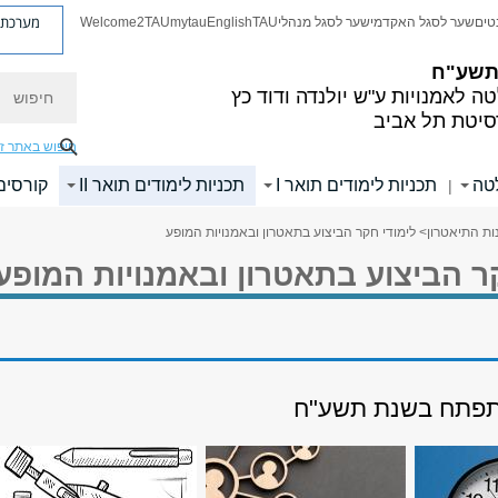
מערכת פ
טים
שער לסגל האקדמי
שער לסגל מנהלי
TAU
English
mytau
Welcome2TAU
 תשע"ח
חיפוש
ה לאמנויות
ע"ש יולנדה ודוד כץ
סיטת תל אביב
חיפוש באתר ז
לטה
תכניות לימודים תואר I
תכניות לימודים תואר II
קורסים
|
ות התיאטרון
> לימודי חקר הביצוע בתאטרון ובאמנויות המופע
ר הביצוע בתאטרון ובאמנויות המופע
תפתח בשנת תשע"ח