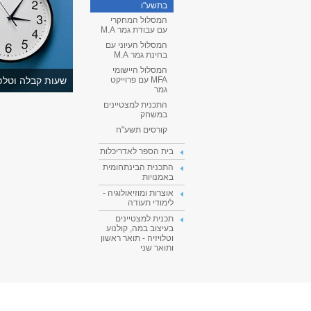
בתשע"ו
המסלול המחקרי
עם עבודת גמר M.A
המסלול העיוני עם
בחינת גמר M.A
המסלול היישומי
שעות קבלה וטלפו
MFA עם פרוייקט
גמר
התכנית למצטיינים
במשחק
קורסים תשע"ח
בית הספר לאדריכלות
התכנית הבינתחומית
באמנויות
אוצרות ומוזיאולוגיה -
לימודי תעודה
תכנית למצטיינים
בעיצוב במה, קולנוע
וטלויזיה - תואר ראשון
ותואר שני