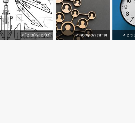
נים >
ועדות הפקולטה >
"כלים שלובים" >