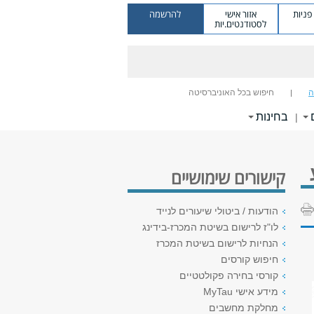
ניות
אזור אישי
להרשמה
לסטודנטים.יות
ה
חיפוש בכל האוניברסיטה
בחינות
|
קישורים שימושיים
הודעות / ביטולי שיעורים לנייד
לו"ז לרישום בשיטת המכרז-בידינג
הנחיות לרישום בשיטת המכרז
חיפוש קורסים
קורסי בחירה פקולטטיים
מידע אישי MyTau
מחלקת מחשבים