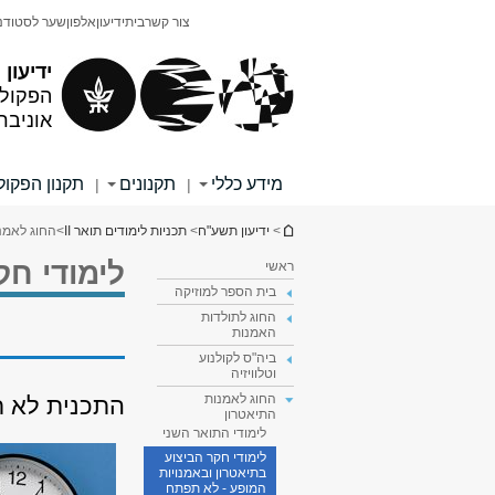
תוכן
תפריט
צור קשר
בית
ידיעון
אלפון
שער לסטודנ
עליון
ראשי
ידיעון
הפקולט
אוניבר
מידע כללי
תקנונים
תקנון הפקו
|
|
הינך נמצא כאן
>
ידיעון תשע"ח
>
תכניות לימודים תואר II
>
החוג לאמנ
לימודי חק
ראשי
בית הספר למוזיקה
החוג לתולדות
האמנות
ביה"ס לקולנוע
וטלוויזיה
החוג לאמנות
התכנית לא 
התיאטרון
לימודי התואר השני
לימודי חקר הביצוע
בתיאטרון ובאמנויות
המופע - לא תפתח