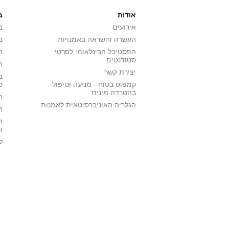
אודות
ב
אירועים
ב
העשרה והשראה באמנויות
ב
הפסטיבל הבינלאומי לסרטי
ה
סטודנטים
ה
יצירת קשר
ב
קמפוס בטוח - מניעה וטיפול
ס
בהטרדה מינית
ה
הגלריה האוניברסיטאית לאמנות
ה
ה
ו
ל