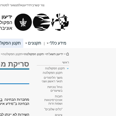
תוכן
תפריט
צור קשר
בית
ידיעון
אלפון
שער לסטודנ
עליון
ראשי
ידיעון
הפקולט
אוניבר
מידע כללי
תקנונים
תקנון הפקול
|
הינך נמצא כאן
>
ידיעון תשע"ח
>
תקנון הפקולטה
>
תקנון הפקולטה
> 
סריקת מח
ראשי
תקנון הפקולטה
תקנון הפקולטה
משך הלימודים
תואר ראשון ושני
נוהל נוכחות
בשיעורים
חובות
מחברות הבחינה
בב
אוניברסיטאות
הבחינה ב"מידע איש
ושפות זרות
"כלים שלובים"
השירות לא יינתן לב
ציונים