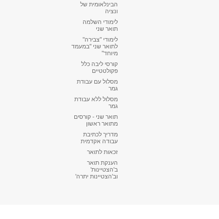
הבינלאומית של
ונציה
לימודי השלמה
תואר שני
לימודי "צבירה"
לתואר שני "במעמד
מיוחד"
קורסי ליבה כלל
פקולטטיים
מסלול עם עבודת
גמר
מסלול ללא עבודת
גמר
תואר שני - קורסים
מתואר ראשון
מדריך לכתיבת
עבודה אקדמית
זכאות לתואר
הענקת תואר
ב'הצטיינות'
וב'הצטיינות יתרה'