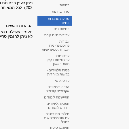
בחינות
202) לכל המאוחר שבוע ממועד ב'.
סדרי בחינות
סריקת מחברות
בחינה
הבהרות ודגשים:
בחינות בית
תלמיד ששילם דמי ר
עבודות סיום קורס
לא ניתן להזמין סרי
עבודות
פרוסמינריוניות
ועבודות סמינריוניות
קריטריונים
להצטיינות דקאן –
תואר ראשון
פניות תלמידים -
בקשות מיוחדות
קורס אישי
הכרה בלימודים
אקדמיים קודמים
התיישנות לימודים
הפסקת לימודים
וחידוש לימודים
חילופי סטודנטים
עם אוניברסיטאות
בחו"ל
האוניברסיטה