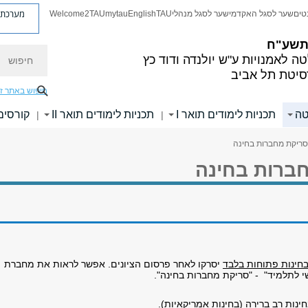
מערכת פ
טים
שער לסגל האקדמי
שער לסגל מנהלי
TAU
English
mytau
Welcome2TAU
 תשע"ח
חיפוש
ה לאמנויות
ע"ש יולנדה ודוד כץ
סיטת תל אביב
חיפוש באתר ז
טה
תכניות לימודים תואר I
תכניות לימודים תואר II
קורסים
|
|
סריקת מחברות בחינה
ברות בחינה
חינות פתוחות בלבד
יסרקו לאחר פרסום הציונים. אפשר לראות את מחברת
י לתלמיד" - "סריקת מחברות בחינה".
חינות רב ברירה (בחינות אמריקאיות).