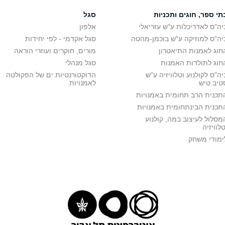
תי ספר, חוגים ותכניות
סגל
יה"ס לאדריכלות ע"ש עזריאלי
אלפון
יה"ס למוזיקה ע"ש בוכמן-מהטה
סגל אקדמי - לפי יחידות
חוג לאמנות התיאטרון
מורים, חוקרים ועוזרי הוראה
חוג לתולדות האמנות
סגל מנהלי
יה"ס לקולנוע וטלוויזיה ע"ש
הדוקטורנטיות.ים של הפקולטה
טיב טיש
לאמנויות
תכנית הרב תחומית באמנויות
תכנית הבינתחומית באמנויות
מסלול לעיצוב במה, קולנוע
טלוויזיה
ימודי משחק