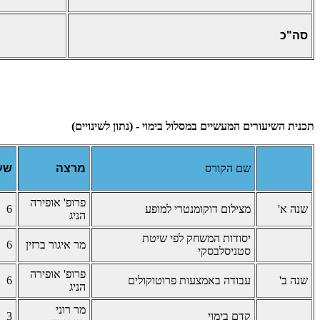
סה"כ
תכנית השיעורים המעשיים במסלול בימוי - (נתון לשינויים)
שם הקורס
מרצה
שע
פרופ' אופירה
שנה א'
מצילום דוקומנטרי למופע
6
הניג
יסודות המשחק לפי שיטת
מר איגור ברזין
6
סטניסלבסקי
פרופ' אופירה
שנה ב'
עבודה באמצעות פרוטוקולים
6
הניג
מר רוני
קדם בימוי
3