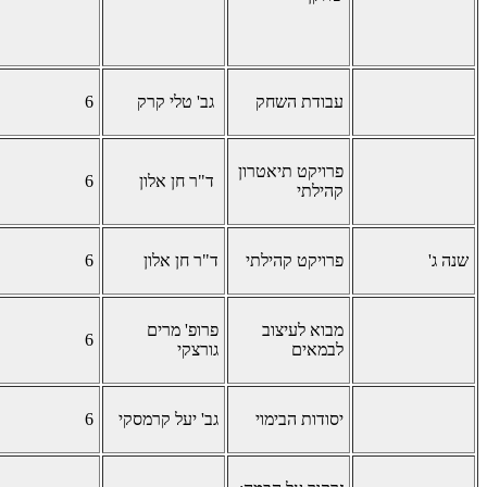
עבודת השחק
גב' טלי קרק
6
פרויקט תיאטרון
ד"ר חן אלון
6
קהילתי
שנה ג'
פרויקט קהילתי
ד"ר חן אלון
6
מבוא לעיצוב
פרופ' מרים
6
לבמאים
גורצקי
יסודות הבימוי
גב' יעל קרמסקי
6