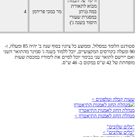
זרקור על הבמה:
מבוא לתאורת
במה (ניתן
מר במבי פרידמן
4
במסגרת שעורי
היסוד בשנה ג')
סטודנט הלומד במסלול, וממוצע כל ציוניו בסוף שנה ב' יהיה 85 ומעלה, ו-
90 ומעלה בקורסים המקצועיים, יוכל ללמוד בשנה ג' סמינר מהתואר השני
ואם יירשם לתואר שני בבימוי יוכל לסיים את לימודיו במכסת שעות
מופחתת של 42 ש"ס במקום ב- 46 ש"ס.
שעות קבלה וטלפונים >
מנהלת החוג לאמנות התיאטרון
מנהלת החוג לאמנות התיאטרון >
"כלים שלובים"
"כלים שלובים" >