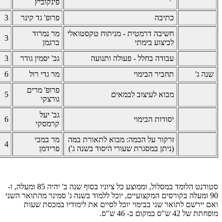
פינקוביץ
כתיבה
פרופ' גד קינר
3
חשיבה דרמטית - מניתוח טקסטואלי
מר נמרוד
3
לביצוע בימתי
ברגמן
עבודה בחלל - פעולה ותנועה
גב' יסמין גודר
3
שנה ג'
תחביר הבימוי
מר גדי רול
6
פרופ' מרים
מבוא לעיצוב לבמאים
5
גורצקי
גב' יעל
יסודות הבימוי
6
קרמסקי
זרקור על הבמה: מבוא לתאורת במה
מר במבי
4
(ניתן במסגרת שעורי היסוד בשנה ג')
פרידמן
סטודנט הלומד במסלול, וממוצע כל ציוניו בסוף שנה ב' יהיה 85 ומעלה, ו-
90 ומעלה בקורסים המקצועיים, יוכל ללמוד בשנה ג' סמינר מהתואר השני
ואם יירשם לתואר שני בבימוי יוכל לסיים את לימודיו במכסת שעות
מופחתת של 42 ש"ס במקום ב- 46 ש"ס.