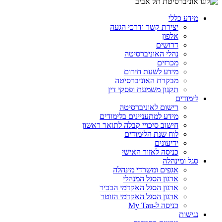
מידע כללי
יצירת קשר ודרכי הגעה
אלפון
דרושים
נהלי האוניברסיטה
מכרזים
מידע לשעת חירום
מבקרת האוניברסיטה
תקנון משמעת ופסקי דין
לימודים
רישום לאוניברסיטה
מידע למתעניינים בלימודים
חישוב סיכויי קבלה לתואר ראשון
לוח שנת הלימודים
ידיעונים
כניסה לאזור האישי
סגל ומינהלה
אגפים ומשרדי מינהלה
ארגון הסגל המנהלי
ארגון הסגל האקדמי הבכיר
ארגון הסגל האקדמי הזוטר
כניסה ל-My Tau
נגישות