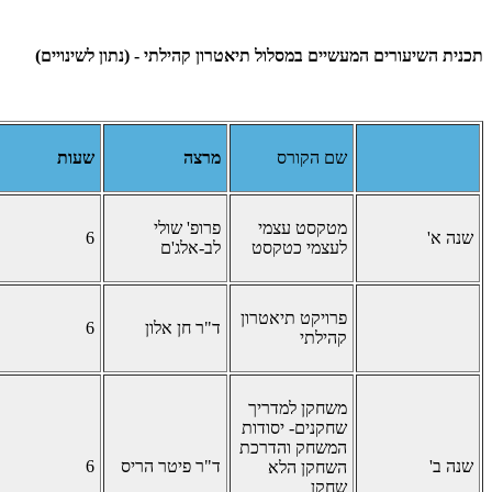
תכנית השיעורים המעשיים במסלול תיאטרון קהילתי - (נתון לשינויים)
שם הקורס
מרצה
שעות
מטקסט עצמי
פרופ' שולי
שנה א'
6
לעצמי כטקסט
לב-אלג'ם
פרויקט תיאטרון
ד"ר חן אלון
6
קהילתי
משחקן למדריך
שחקנים- יסודות
המשחק והדרכת
שנה ב'
ד"ר פיטר הריס
6
השחקן הלא
שחקן