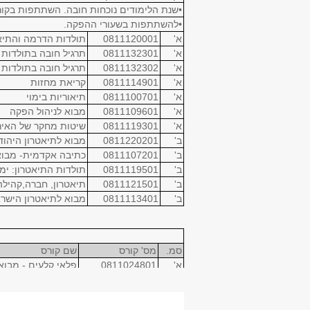
•שנת הלימודים נוכחות חובה. השתתפות בקור
•להשתתפות בשעורי ההפקה.
א'
0811120001
תולדות הדרמה והתיאטר
א'
0811132301
תרגיל חובה בתולדות ה
א'
0811132302
תרגיל חובה בתולדות ה
א'
0811114901
קריאת מחזות
א'
0811100701
תיאוריות בימוי
א'
0811109601
מבוא לניהול הפקה
א'
0811119301
שיטות מחקר של האירו
ב'
0811220201
מבוא לתיאטרון היהודי
ב'
0811107201
כתיבה אקדמית- מבוא
ב'
0811119501
תולדות התיאטרון: ימי
ב'
0811121501
תיאטרון, חברה,קהילה
ב'
0811113401
מבוא לתיאטרון הישרא
סמ.
מס' קורס
שם קורס
א'
0811024801
פלאי קלעים - מבו
א'
0811024801
שיבוץ בהפקות-שנה 
ב'
0811024901
פלאי קלעים - מבו
ב'
0811024901
שיבוץ בהפקות-שנה 