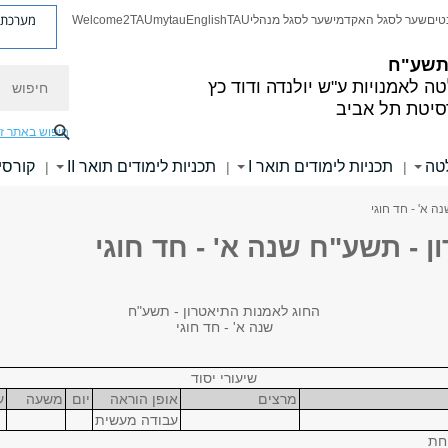
מערכת פ
טים
שער לסגל האקדמי
שער לסגל מנהלי
TAU
English
mytau
Welcome2TAU
 תשע"ח
חיפוש
ה לאמנויות
ע"ש יולנדה ודוד כץ
סיטת תל אביב
חיפוש באתר ז
לטה
תכניות לימודים תואר I
תכניות לימודים תואר II
קורסי
|
|
|
ה א' - חד חוגי
 - תשע"ח שנה א' - חד חוגי
החוג לאמנות התיאטרון - תשע"ח
שנה א' - חד חוגי
שיעורי יסוד
מרצים
אופן הוראה
יום
משעה
ע
עבודה מעשית
יחת