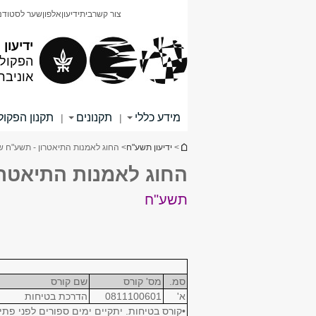
תוכן
תפריט
צור קשר
בית
ידיעון
אלפון
שער לסטודנ
עליון
ראשי
ידיעון
הפקולט
אוניבר
מידע כללי
תקנונים
תקנון הפקו
|
|
הינך נמצא כאן
>
ידיעון תשע"ח
> החוג לאמנות התיאטרון - תשע"ח שנ
החוג לאמנות התיאטרון
תשע"ח
סמ.
מס' קורס
שם קורס
א'
0811100601
הדרכת בטיחות
•קורס בטיחות. יתקיים ימים ספורים לפני פת