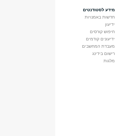
מידע לסטודנטים
חדשות באמנויות
ידיעון
ד שעה
חדר
בניין
ש"ס
חיפוש קורסים
13:0
א207
מכסיקו
3
ידיעונים קודמים
15:0
121
מכסיקו
3
מעבדת המחשבים
13:0
315
ביה"ס להנדסאים
3
רישום בידינג
15:0
317
ביה"ס להנדסאים
3
6
20:0
מלגות
17:0
121
מכסיקו
3
15:0
ב206
מכסיקו
3