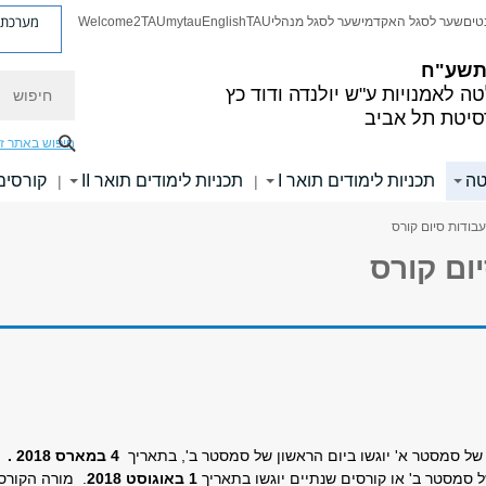
מערכת פ
טים
שער לסגל האקדמי
שער לסגל מנהלי
TAU
English
mytau
Welcome2TAU
 תשע"ח
חיפוש
ה לאמנויות
ע"ש יולנדה ודוד כץ
סיטת תל אביב
חיפוש באתר ז
טה
תכניות לימודים תואר I
תכניות לימודים תואר II
קורסים
|
|
עבודות סיום קורס
ום קורס
4 במארס 2018 .
 סמסטר ב' או קורסים שנתיים יוגשו בתאריך
1 באוגוסט 2018
. מורה הקורס