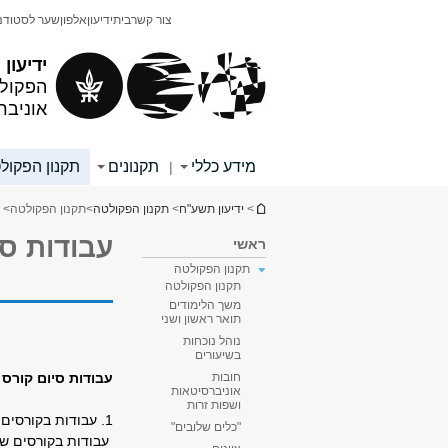
תוכן
תפריט
צור קשר
בית
ידיעון
אלפון
שער לסטודנ
עליון
ראשי
ידיעון
הפקולט
אוניבר
מידע כללי
תקנונים
תקנון הפקול
|
הינך נמצא כאן
>
ידיעון תשע"ח
>
תקנון הפקולטה
>
תקנון הפקולטה
> 
עבודות סי
ראשי
תקנון הפקולטה
תקנון הפקולטה
משך הלימודים
תואר ראשון ושני
נוהל נוכחות
בשיעורים
עבודות סיום קורס
חובות
אוניברסיטאות
ושפות זרות
1. עבודות בקורסים של סמסטר א' יוגשו ביום הראשון של סמסטר ב', בתאריך
"כלים שלובים"
עבודות בקורסים של