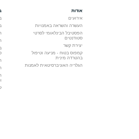
אודות
ב
אירועים
ב
העשרה והשראה באמנויות
ב
הפסטיבל הבינלאומי לסרטי
ה
סטודנטים
ה
יצירת קשר
ב
קמפוס בטוח - מניעה וטיפול
ס
בהטרדה מינית
ה
הגלריה האוניברסיטאית לאמנות
ה
ה
ו
ל