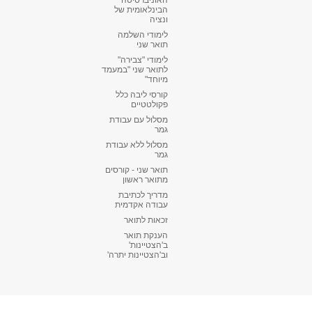
האוניברסיטה
הבינלאומית של
ונציה
לימודי השלמה
תואר שני
לימודי "צבירה"
לתואר שני "במעמד
מיוחד"
קורסי ליבה כלל
פקולטטיים
מסלול עם עבודת
גמר
מסלול ללא עבודת
גמר
תואר שני - קורסים
מתואר ראשון
מדריך לכתיבת
עבודה אקדמית
זכאות לתואר
הענקת תואר
ב'הצטיינות'
וב'הצטיינות יתרה'