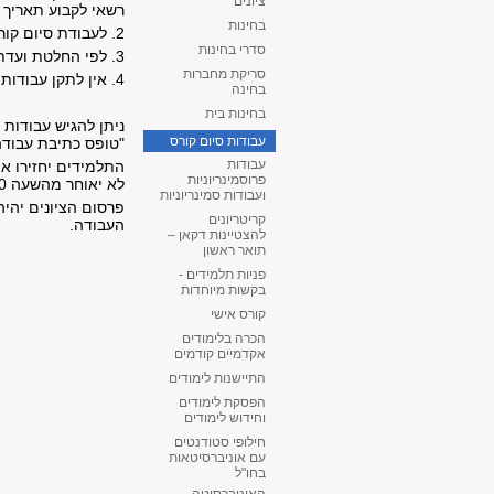
ציונים
רשאי לקבוע תאריך 
בחינות
2. לעבודת סיום קורס מועד
סדרי בחינות
3. לפי החלטת ועדת ההוראה חל איסור על הגשת עבודות משותפות.
סריקת מחברות
4. אין לתקן עבודות סיום קורס.
בחינה
בחינות בית
ניתן להגיש עבודות
עבודות סיום קורס
"טופס כתיבת עבודה
עבודות
התלמידים יחזירו א
פרוסמינריוניות
לא יאוחר מהשעה 13:00 ביום ההגשה.
ועבודות סמינריוניות
פרסום הציונים יהיה
קריטריונים
העבודה.
להצטיינות דקאן –
תואר ראשון
פניות תלמידים -
בקשות מיוחדות
קורס אישי
הכרה בלימודים
אקדמיים קודמים
התיישנות לימודים
הפסקת לימודים
וחידוש לימודים
חילופי סטודנטים
עם אוניברסיטאות
בחו"ל