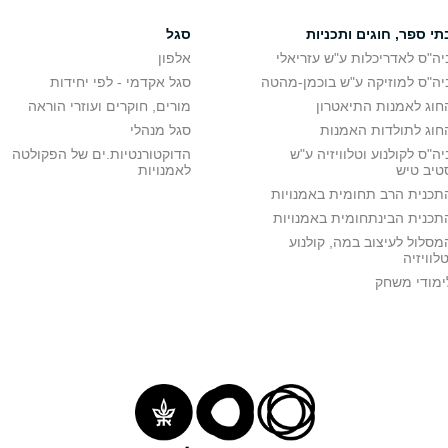
תי ספר, חוגים ותכניות
סגל
יה"ס לאדריכלות ע"ש עזריאלי
אלפון
יה"ס למוזיקה ע"ש בוכמן-מהטה
סגל אקדמי - לפי יחידות
חוג לאמנות התיאטרון
מורים, חוקרים ועוזרי הוראה
חוג לתולדות האמנות
סגל מנהלי
יה"ס לקולנוע וטלוויזיה ע"ש
הדוקטורנטיות.ים של הפקולטה
טיב טיש
לאמנויות
תכנית הרב תחומית באמנויות
תכנית הבינתחומית באמנויות
מסלול לעיצוב במה, קולנוע
טלוויזיה
ימודי משחק