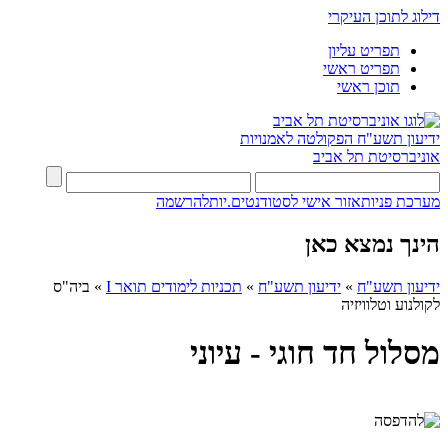
דילוג לתוכן העיקרי
תפריט עליון
תפריט ראשי
תוכן ראשי
ידיעון תשע"ח
הפקולטה לאמנויות
אוניברסיטת תל אביב
מערכת פניות
אזור אישי לסטודנטים.יות
להרשמה
הינך נמצא כאן
ידיעון תשע"ח
»
ידיעון תשע"ח
»
תכניות לימודים תואר I
»
ביה"ס
לקולנוע וטלוויזיה
מסלול חד חוגי - עיוני