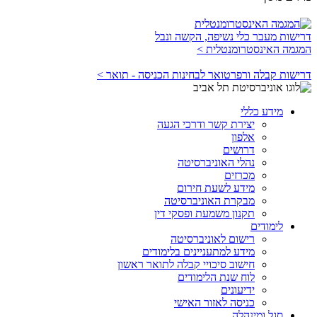
דרישות מעבר כלי נשיפה, הקשה ונבל
המגמה האינסטרומנטלית >
דרישות קבלה ורפרטואר לבחינות הכניסה - תואר >
מידע כללי
יצירת קשר ודרכי הגעה
אלפון
דרושים
נהלי האוניברסיטה
מכרזים
מידע לשעת חירום
מבקרת האוניברסיטה
תקנון משמעת ופסקי דין
לימודים
רישום לאוניברסיטה
מידע למתעניינים בלימודים
חישוב סיכויי קבלה לתואר ראשון
לוח שנת הלימודים
ידיעונים
כניסה לאזור האישי
סגל ומינהלה