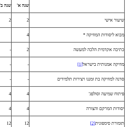
שנה א'
שנה ב'
שיעור אישי
2
2
מבוא ליסודות המוזיקה *
4
כתיבה אקדמית הלכה למעשה
2
-
מוזיקה אמנותית בישראל
[1]
-
-
סדנה למוזיקה בת זמננו ויצירות תלמידים
-
-
פיתוח שמיעה וסולפג'
4
4
יסודות המרקם והצורה
4
4
תזמורת סימפונית
[2]
12
12