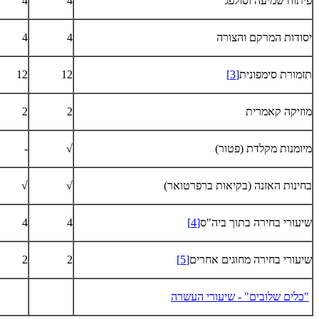
פיתוח שמיעה וסולפג'
4
4
יסודות המרקם והצורה
4
4
תזמורת סימפונית
[3]
12
12
מוזיקה קאמרית
2
2
מיומנות מקלדת (פטור)
√
-
בחינות האזנה (בקיאות ברפרטואר)
√
√
שיעורי בחירה בתוך ביה"ס
[4]
4
4
שיעורי בחירה מחוגים אחרים
[5]
2
2
"כלים שלובים" - שיעורי העשרה