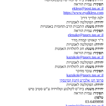
תפקיד:
עמית הוראה
ekless@post.tau.ac.il
https://www.eyalkless.com
ילנה קלריך דרץ'
יחידה:
הפקולטה לאמנויות
יחידת משנה:
התכנית הרב-תחומית באמנויות
תפקיד:
עמית הוראה
elenake@tauex.tau.ac.il
ד"ר קאזוקו קמדה מדר
יחידה:
הפקולטה לאמנויות
יחידת משנה:
חוג לתולדות האמנות
תפקיד:
עמית הוראה
kazukok@tauex.tau.ac.il
יחידה:
הפקולטה לאמנויות
יחידת משנה:
חוג לתולדות האמנות
תפקיד:
עובד מחקר
kazukok@tauex.tau.ac.il
פרופ' חנן אלברט [חנן] קמינסקי
יחידה:
הפקולטה לאמנויות
יחידת משנה:
ביה"ס לקולנוע וטלוויזיה ע"ש סטיב טיש
תפקיד:
עמית הוראה
טלפון:
03-6409898
kaminski@tauex.tau.ac.il