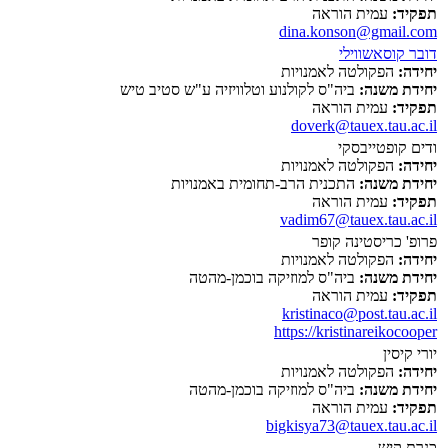
תפקיד:
עמית הוראה
dina.konson@gmail.com
דובר קוסאשווילי
יחידה:
הפקולטה לאמנויות
יחידת משנה:
ביה"ס לקולנוע וטלוויזיה ע"ש סטיב טיש
תפקיד:
עמית הוראה
doverk@tauex.tau.ac.il
ודים קופטייבסקי
יחידה:
הפקולטה לאמנויות
יחידת משנה:
התכנית הרב-תחומית באמנויות
תפקיד:
עמית הוראה
vadim67@tauex.tau.ac.il
פרופ' כריסטינה קופר
יחידה:
הפקולטה לאמנויות
יחידת משנה:
ביה"ס למוזיקה בוכמן-מהטה
תפקיד:
עמית הוראה
kristinaco@post.tau.ac.il
https://kristinareikocooper
יורי קיסין
יחידה:
הפקולטה לאמנויות
יחידת משנה:
ביה"ס למוזיקה בוכמן-מהטה
תפקיד:
עמית הוראה
bigkisya73@tauex.tau.ac.il
כנרת קיש