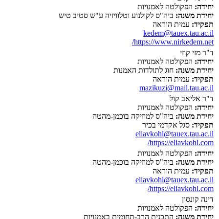
יחידה:
הפקולטה לאמנויות
יחידת משנה:
ביה"ס לקולנוע וטלוויזיה ע"ש סטיב טיש
תפקיד:
עמית הוראה
kedem@tauex.tau.ac.il
https://www.nirkedem.net/
ד"ר מזי קוזי
יחידה:
הפקולטה לאמנויות
יחידת משנה:
חוג לתולדות האמנות
תפקיד:
עמית הוראה
mazikuzi@mail.tau.ac.il
ד"ר אליאב קול
יחידה:
הפקולטה לאמנויות
יחידת משנה:
ביה"ס למוזיקה בוכמן-מהטה
תפקיד:
סגל אקדמי בכיר
eliavkohl@tauex.tau.ac.il
https://eliavkohl.com/
יחידה:
הפקולטה לאמנויות
יחידת משנה:
ביה"ס למוזיקה בוכמן-מהטה
תפקיד:
עמית הוראה
eliavkohl@tauex.tau.ac.il
https://eliavkohl.com/
דינה קונסון
יחידה:
הפקולטה לאמנויות
יחידת משנה:
התכנית הרב-תחומית באמנויות