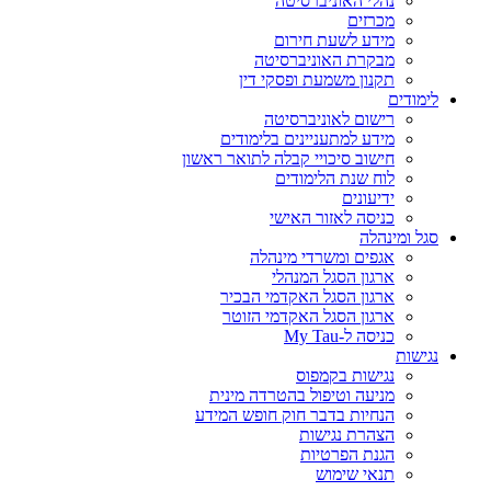
נהלי האוניברסיטה
מכרזים
מידע לשעת חירום
מבקרת האוניברסיטה
תקנון משמעת ופסקי דין
לימודים
רישום לאוניברסיטה
מידע למתעניינים בלימודים
חישוב סיכויי קבלה לתואר ראשון
לוח שנת הלימודים
ידיעונים
כניסה לאזור האישי
סגל ומינהלה
אגפים ומשרדי מינהלה
ארגון הסגל המנהלי
ארגון הסגל האקדמי הבכיר
ארגון הסגל האקדמי הזוטר
כניסה ל-My Tau
נגישות
נגישות בקמפוס
מניעה וטיפול בהטרדה מינית
הנחיות בדבר חוק חופש המידע
הצהרת נגישות
הגנת הפרטיות
תנאי שימוש