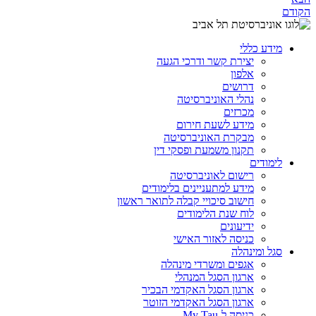
הקודם
מידע כללי
יצירת קשר ודרכי הגעה
אלפון
דרושים
נהלי האוניברסיטה
מכרזים
מידע לשעת חירום
מבקרת האוניברסיטה
תקנון משמעת ופסקי דין
לימודים
רישום לאוניברסיטה
מידע למתעניינים בלימודים
חישוב סיכויי קבלה לתואר ראשון
לוח שנת הלימודים
ידיעונים
כניסה לאזור האישי
סגל ומינהלה
אגפים ומשרדי מינהלה
ארגון הסגל המנהלי
ארגון הסגל האקדמי הבכיר
ארגון הסגל האקדמי הזוטר
כניסה ל-My Tau