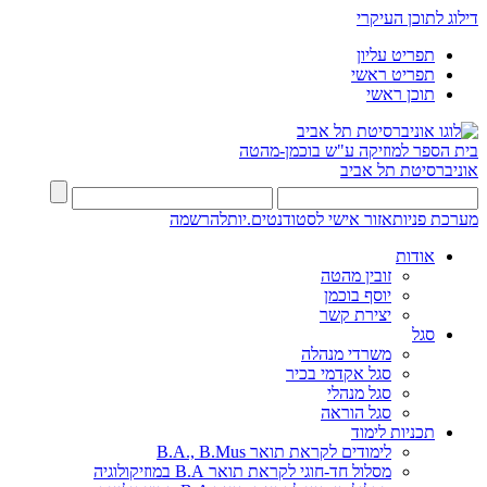
דילוג לתוכן העיקרי
תפריט עליון
תפריט ראשי
תוכן ראשי
בית הספר למוזיקה ע"ש בוכמן-מהטה
אוניברסיטת תל אביב
מערכת פניות
אזור אישי לסטודנטים.יות
להרשמה
אודות
זובין מהטה
יוסף בוכמן
יצירת קשר
סגל
משרדי מנהלה
סגל אקדמי בכיר
סגל מנהלי
סגל הוראה
תכניות לימוד
לימודים לקראת תואר B.A., B.Mus
מסלול חד-חוגי לקראת תואר B.A במוזיקולוגיה