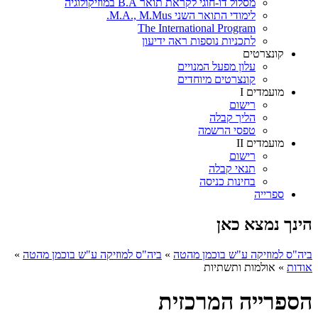
מסלול דו-חוגי לקראת תואר B.A במוזיקולוגיה
לימודי התואר השני M.A., M.Mus.
The International Program
לתכניות נוספות ראה ידיעון
קונצרטים
עלון מפעל המנויים
קונצרטים מיוחדים
מועמדים I
רישום
הליך קבלה
טפסי הרשמה
מועמדים II
רישום
תנאי קבלה
בחינות כניסה
ספרייה
הינך נמצא כאן
ביה"ס למוזיקה ע"ש בוכמן מהטה
»
ביה"ס למוזיקה ע"ש בוכמן מהטה
»
אודות
»
אולמות ותשתיות
הספרייה המרכזית