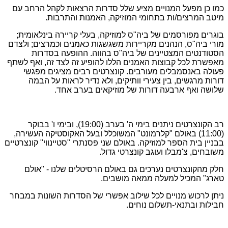
כמו כן מפעל המנויים מציע שלל סדרות הרצאות לקהל הרחב עם
מיטב המרצים/ות בתחומי המוזיקה, האמנות והתרבות.
בוגרים מפורסמים של ביה"ס למוזיקה, בעלי קריירה בינלאומית;
מורי ביה"ס, הנהנים מקריירות משגשגות כאמנים וכמרצים; ולצדם
הסטודנטים המצטיינים של ביה"ס בהווה. ההופעה בסדרות
מאפשרת לכל קבוצות האמנים הללו להופיע זה לצד זה, ואף לשתף
פעולה באנסמבלים מעורבים. קונצרטים רבים מציגים מפגשי
דורות מרגשים, בין צעירי וותיקים, ולא נדיר לראות על הבמה
שלושה ואף ארבעה דורות של מוזיקאים בערב אחד.
רב הקונצרטים ניתנים בימי ה' בערב (19:00), ובימי ו' בבוקר
(11:00) באולם "קלרמונט" המשוכלל ובעל האקוסטיקה העשירה,
בבניין בית הספר למוזיקה. באולם שני פסנתרי "סטיינווי" קונצרטיים
משובחים, צ'מבלו ועוגב קונצרטי גדול.
חלק מהקונצרטים נערכים גם באולם הרסיטלים שלנו - "אולם
טארג" המכיל למעלה ממאה מושבים.
ניתן לרכוש מנויים לכל שילוב אפשרי של הסדרות השונות במבחר
חבילות ובתנאי-תשלום נוחים.