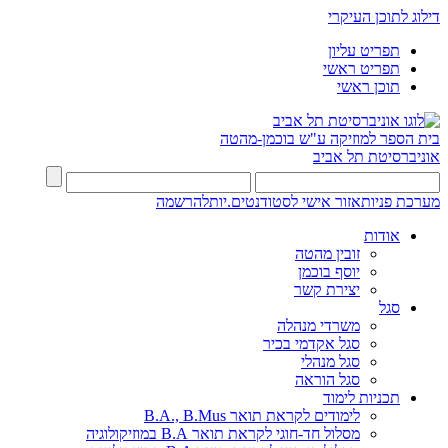
דילוג לתוכן העיקרי
תפריט עליון
תפריט ראשי
תוכן ראשי
בית הספר למוזיקה ע"ש בוכמן-מהטה
אוניברסיטת תל אביב
מערכת פניות
אזור אישי לסטודנטים.יות
להרשמה
אודות
זובין מהטה
יוסף בוכמן
יצירת קשר
סגל
משרדי מנהלה
סגל אקדמי בכיר
סגל מנהלי
סגל הוראה
תכניות לימוד
לימודים לקראת תואר B.A., B.Mus
מסלול חד-חוגי לקראת תואר B.A במוזיקולוגיה