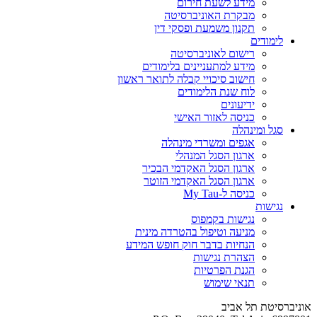
מידע לשעת חירום
מבקרת האוניברסיטה
תקנון משמעת ופסקי דין
לימודים
רישום לאוניברסיטה
מידע למתעניינים בלימודים
חישוב סיכויי קבלה לתואר ראשון
לוח שנת הלימודים
ידיעונים
כניסה לאזור האישי
סגל ומינהלה
אגפים ומשרדי מינהלה
ארגון הסגל המנהלי
ארגון הסגל האקדמי הבכיר
ארגון הסגל האקדמי הזוטר
כניסה ל-My Tau
נגישות
נגישות בקמפוס
מניעה וטיפול בהטרדה מינית
הנחיות בדבר חוק חופש המידע
הצהרת נגישות
הגנת הפרטיות
תנאי שימוש
אוניברסיטת תל אביב