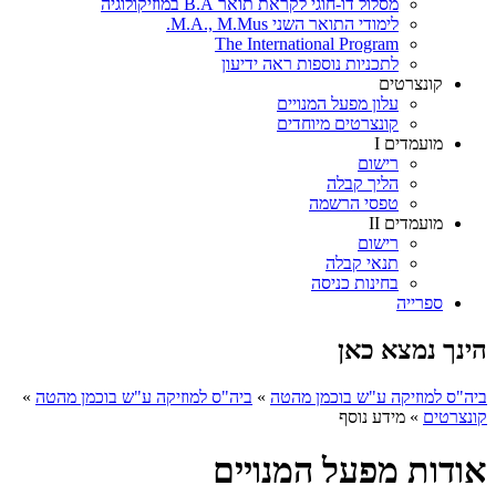
מסלול דו-חוגי לקראת תואר B.A במוזיקולוגיה
לימודי התואר השני M.A., M.Mus.
The International Program
לתכניות נוספות ראה ידיעון
קונצרטים
עלון מפעל המנויים
קונצרטים מיוחדים
מועמדים I
רישום
הליך קבלה
טפסי הרשמה
מועמדים II
רישום
תנאי קבלה
בחינות כניסה
ספרייה
הינך נמצא כאן
ביה"ס למוזיקה ע"ש בוכמן מהטה
»
ביה"ס למוזיקה ע"ש בוכמן מהטה
»
קונצרטים
»
מידע נוסף
אודות מפעל המנויים