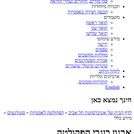
סגל מורים, חוקרים ועוזרי הוראה
תכניות מיוחדות
הבעה ויצירה באמנויות
מועמדים
תואר ראשון
תואר שני
תואר שלישי
מידע שימושי
ידיעון
טפסים
מחלקת מחשבים
אגודת הסטודנטים
שינויים וביטולי שיעורים
לקהל הרחב
ארכיונים וגלריות
קתדרות ומכונים
English
הינך נמצא כאן
לדף הבית של אוניברסיטת תל אביב
»
הפקולטה לאמנויות
»
סטודנטים
»
מידע כללי
ארגון בוגרי הפקולטה