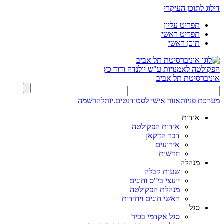
דילוג לתוכן העיקרי
תפריט עליון
תפריט ראשי
תוכן ראשי
הפקולטה לאמנויות
ע"ש יולנדה ודוד כץ
אוניברסיטת תל אביב
מערכת פניות
אזור אישי לסטודנטים.יות
להרשמה
אודות
אודות הפקולטה
דבר הדקאן
אירועים
חדשות
מנהלה
שעות קבלה
יועצי בי"ס וחוגים
מנהלת הפקולטה
ראשי חוגים ויחידות
סגל
סגל אקדמי בכיר