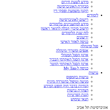
מידע לשעת חירום
מבקרת האוניברסיטה
תקנון משמעת ופסקי דין
לימודים
רישום לאוניברסיטה
מידע למתעניינים בלימודים
חישוב סיכויי קבלה לתואר ראשון
לוח שנת הלימודים
ידיעונים
כניסה לאזור האישי
סגל ומינהלה
אגפים ומשרדי מינהלה
ארגון הסגל המנהלי
ארגון הסגל האקדמי הבכיר
ארגון הסגל האקדמי הזוטר
כניסה ל-My Tau
נגישות
נגישות בקמפוס
מניעה וטיפול בהטרדה מינית
הנחיות בדבר חוק חופש המידע
הצהרת נגישות
הגנת הפרטיות
תנאי שימוש
אוניברסיטת תל אביב