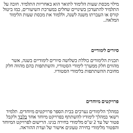
מילוי מכסת שעות הלימוד לתואר הוא באחריות התלמיד. חובה על
התלמיד להתעדכן בשינויים שחלים במערכת השיעורים, כמו ביטול
קורס או העברתו משנה לשנה, וללמוד את מכסת שעות הלימוד
המלאה..
סיורים לימודיים
תכנית הלימודים כוללת כשלושה סיורים לימודיים בשנה, אשר
מהווים חלק ממערך לימודי הסטודיו, והשתתפות בהם מהווה חלק
מחובת ההשתתפות בלימודי הסטודיו.
פרויקטים מיוחדים
במהלך הלימודים נערכים בבית הספר פרויקטים מיוחדים. תלמיד
רשאי במהלך לימודיו להשתתף בפרויקט מיוחד אחד
בלבד
ולקבל
פטור של עד 2 ש"ס מלימודי בחירה בגינו. הרישום לפרויקט המיוחד
והפטור מלימודי בחירה טעונים אישור של ועדת ההוראה.