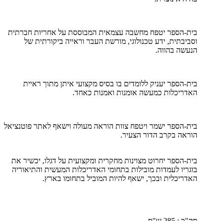
בית-הספר יטפח מחשבה עצמאית המבוססת על אחריות חברתית
וסביבתית, ידע טכנולוגי, מורשת העבר וראייה ביקורתית של
הנעשה בהווה.
בית-הספר יעניק ללומדים בו בסיס מקצועי איתן מתוך ראיית
האדריכלות כמעשה אומנות ואמנות כאחד.
בית-הספר ישמר ויטפח צוות הוראה מעולה וישאף לאתר פוטנציאל
הוראה בקרב הדור הצעיר.
בית-הספר יחרוט מצוינות מחקרית ומקצועית על דגלו, יכשיר את
בוגריו לעמדות מובילות בתחומי האדריכלות המעשית והתיאוריה
האדריכלית ובכך, ישאף להיות המוביל בתחומו בארץ.
סה"כ : 285 ש"ס