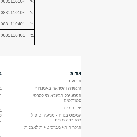
א'
0881110104
א'
0881110104
ב'
0881110401
ב'
0881110401
ב'
0881110402
ב'
0881110402
ב'
0881110403
אודות
ב
ב'
0881110403
אירועים
ב
העשרה והשראה באמנויות
ב
ב'
0881110404
הפסטיבל הבינלאומי לסרטי
ה
סטודנטים
ה
ב'
0881110404
יצירת קשר
ב
א'
0881110701
קמפוס בטוח - מניעה וטיפול
ס
א'
0881110702
בהטרדה מינית
ה
א'
0881110703
הגלריה האוניברסיטאית לאמנות
ה
א'
0881110301