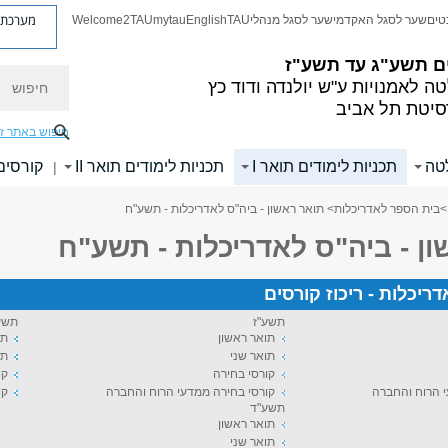
מערכת פ
טים
שער לסגל האקדמי
שער לסגל מנהלי
TAU
English
mytau
Welcome2TAU
ם
תשע"ג עד תשע"ז
חיפוש
ה לאמנויות
ע"ש יולנדה ודוד כץ
סיטת תל אביב
חיפוש באתר ז
לטה
תכניות לימודים תואר I
תכניות לימודים תואר II
קורסים
|
>
בית הספר לאדריכלות
> תואר ראשון - ביה"ס לאדריכלות - תשע"ח
ן - ביה"ס לאדריכלות - תשע"ח
ריכלות - ריכוז קורסים
תשע"ז
תשע
תואר ראשון
תו
תואר שני
תו
קורסי בחירה
קו
י הרוח והחברה
קורסי בחירה ממדעי הרוח והחברה
קו
תשע"ד
תואר ראשון
תואר שני