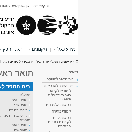
תוכן
תפריט
צור קשר
בית
ידיעון
אלפון
שער לסטודנ
עליון
ראשי
ידיעוני
הפקולט
אוניבר
מידע כללי
תקנונים
תקנון הפקו
|
|
הינך נמצא כאן
>
ידיעונים תשע"ג עד תשע"ז
>
תכניות לימודים תואר I
תואר ראשו
ראשי
בית הספר למוזיקה
בית הספר לאד
בית הספר לאדריכלות
לימודים לקראת
תשע"ח
בוגר באדריכלות
B.Arch
תואר ראשון
תואר שני
דרישות הלימודים
קורסי בחירה
לימודי בחירה
קורסי בחירה ממדע
דרישות קדם
תשע"ה
לקורסים בתחום
תואר ראשון
ההנדסה
תואר שני