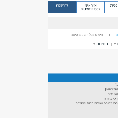
ניות
אזור אישי
להרשמה
לסטודנטים.יות
ה
חיפוש בכל האוניברסיטה
בחינות
|
"ו
אר ראשון
אר שני
רסי בחירה
רסי בחירה ממדעי הרוח והחברה