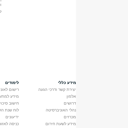
ה
א'
0881110302
ו
א'
0881110303
ל
א'
0881110304
א'
0881120701
ב'
0881121701
א'
0881130101
א'
0881130102
א'
0881130103
ב'
0881130201
ב'
0881130202
ב'
0881130203
ב'
0881130801
ב'
0881130802
ב'
0881130803
מידע כללי
לימודים
א'
0881130401
יצירת קשר ודרכי הגעה
רישום לאונ
א'
0881121101
אלפון
מידע למתענ
ב'
0881121201
ב'
0881140401
דרושים
חישוב סיכוי
ב'
0881140801
נהלי האוניברסיטה
לוח שנת הל
ב'
0881140802
מכרזים
ידיעונים
ב'
0881140803
מידע לשעת חירום
כניסה לאזור
ב'
0881140804