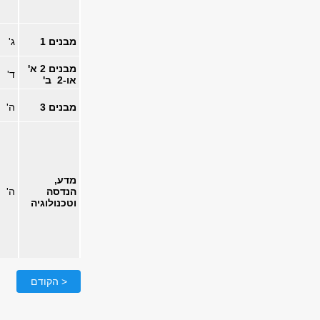
מבנים 1
ג'
מבנים 2 א'
ד'
​או-2 ב'
מבנים 3
ה'
מדע,
הנדסה
ה'
וטכנולוגיה
< הקודם