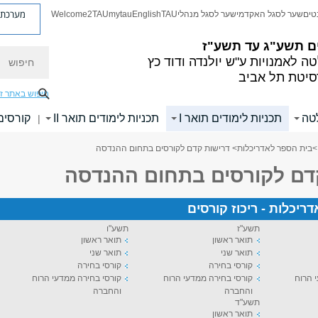
מערכת פ
טים
שער לסגל האקדמי
שער לסגל מנהלי
TAU
English
mytau
Welcome2TAU
ם
תשע"ג עד תשע"ז
חיפוש
ה לאמנויות
ע"ש יולנדה ודוד כץ
סיטת תל אביב
חיפוש באתר ז
לטה
תכניות לימודים תואר I
תכניות לימודים תואר II
קורסים
|
>
בית הספר לאדריכלות
> דרישות קדם לקורסים בתחום ההנדסה
דם לקורסים בתחום ההנדסה
ריכלות - ריכוז קורסים
תשע"ז
תשע"ו
תואר ראשון
תואר ראשון
תואר שני
תואר שני
קורסי בחירה
קורסי בחירה
 הרוח
קורסי בחירה ממדעי הרוח
קורסי בחירה ממדעי הרוח
והחברה
והחברה
תשע"ד
תואר ראשון