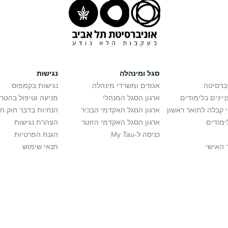
סגל ומינהלה
נגישות
יברסיטה
אגפים ומשרדי מינהלה
נגישות בקמפוס
יינים בלימודים
ארגון הסגל המנהלי
מניעה וטיפול בהטר
י קבלה לתואר ראשון
ארגון הסגל האקדמי הבכיר
הנחיות בדבר חוק ח
ימודים
ארגון הסגל האקדמי הזוטר
הצהרת נגישות
כניסה ל-My Tau
הגנת הפרטיות
 האישי
תנאי שימוש