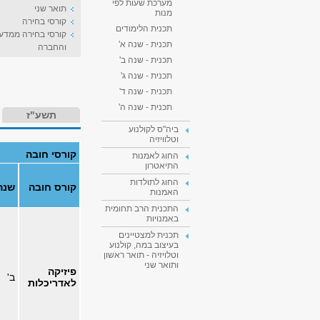
מערכת שעות לפי
תואר שני
מנות
קורסי בחירה
תכנית הלימודים
קורסי בחירה ממדעי
תכנית - שנה א'
והחברה
תכנית - שנה ב'
תכנית - שנה ג'
תכנית - שנה ד'
תכנית - שנה ה'
תשע"ז
ביה"ס לקולנוע
וטלוויזיה
קורסי חובה
החוג לאמנות
התיאטרון
החוג לתולדות
קורס חובה
שנה
האמנות
התכנית הרב תחומית
באמנויות
תכנית למצטיינים
בעיצוב במה, קולנוע
וטלויזיה - תואר ראשון
ותואר שני
פיזיקה
ב'
לאדריכלות