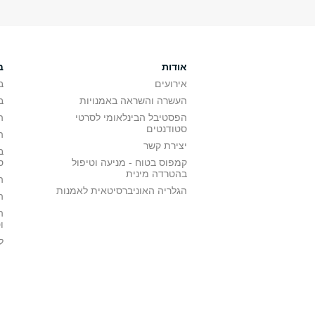
אודות
ב
אירועים
ב
העשרה והשראה באמנויות
ב
הפסטיבל הבינלאומי לסרטי
ה
סטודנטים
ה
יצירת קשר
ב
קמפוס בטוח - מניעה וטיפול
ס
בהטרדה מינית
ה
הגלריה האוניברסיטאית לאמנות
ה
ה
ו
ל