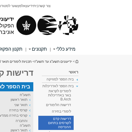
תוכן
תפריט
צור קשר
בית
ידיעון
אלפון
שער לסטודנ
עליון
ראשי
ידיעוני
הפקולט
אוניבר
מידע כללי
תקנונים
תקנון הפקו
|
|
הינך נמצא כאן
>
ידיעונים תשע"ג עד תשע"ז
>
תכניות לימודים תואר I
דרישות ק
ראשי
בית הספר למוזיקה
בית הספר לאד
בית הספר לאדריכלות
לימודים לקראת
תשע"ח
בוגר באדריכלות
B.Arch
תואר ראשון
תואר שני
דרישות הלימודים
קורסי בחירה
לימודי בחירה
קורסי בחירה ממדעי
דרישות קדם
והחברה
לקורסים בתחום
תשע"ה
ההנדסה
תואר ראשון