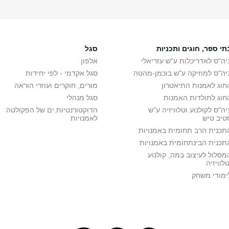
תי ספר, חוגים ותכניות
סגל
יה"ס לאדריכלות ע"ש עזריאלי
אלפון
יה"ס למוזיקה ע"ש בוכמן-מהטה
סגל אקדמי - לפי יחידות
חוג לאמנות התיאטרון
מורים, חוקרים ועוזרי הוראה
חוג לתולדות האמנות
סגל מנהלי
יה"ס לקולנוע וטלוויזיה ע"ש
הדוקטורנטיות.ים של הפקולטה
טיב טיש
לאמנויות
תכנית הרב תחומית באמנויות
תכנית הבינתחומית באמנויות
מסלול לעיצוב במה, קולנוע
טלוויזיה
ימודי משחק