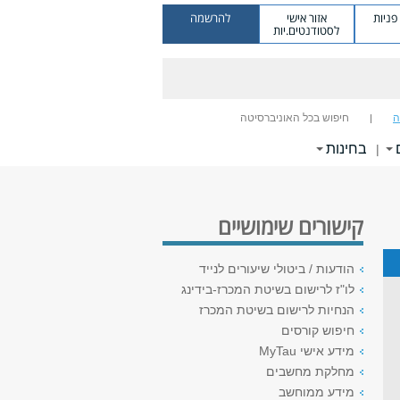
ניות
אזור אישי
להרשמה
לסטודנטים.יות
ה
חיפוש בכל האוניברסיטה
בחינות
|
קישורים שימושיים
הודעות / ביטולי שיעורים לנייד
לו"ז לרישום בשיטת המכרז-בידינג
הנחיות לרישום בשיטת המכרז
חיפוש קורסים
מידע אישי MyTau
מחלקת מחשבים
מידע ממוחשב