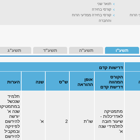
תואר שני
קורסי בחירה
 הרוח
קורסי בחירה ממדעי הרוח
והחברה
תשע"ו
תשע"ה
תשע"ד
תשע"ג
דרישות קדם
הקורס
אופן
המהווה
ש"ס
שנה
הערות
ההוראה
דרישת קדם
תלמיד
שנכשל
במתמטיקה
מתמטיקה
שנה א'
לאדריכלות -
יורשה
שיעור חובה
שו"ת
2
א'
להירשם
לתלמידי שנה
לפיזיקה
א'
ובמקביל
להירשם