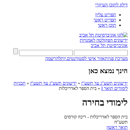
דילוג לתוכן העיקרי
תפריט עליון
תפריט ראשי
תוכן ראשי
ידיעונים
הפקולטה לאמנויות
אוניברסיטת תל אביב
מערכת פניות
אזור אישי לסטודנטים.יות
להרשמה
הינך נמצא כאן
ידיעונים תשע"ג עד תשע"ז
»
ידיעונים תשע"ג עד תשע"ז
»
תכניות
לימודים תואר I
»
בית הספר לאדריכלות
לימודי בחירה
בית הספר לאדריכלות - ריכוז קורסים
תשע"ח
תואר ראשון