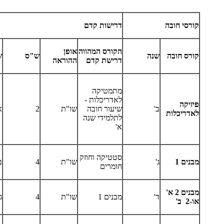
קורסי חובה
דרישות קדם
הקורס המהווה
אופן
קורס חובה
שנה
ש"ס
ש
דרישת קדם
ההוראה
מתמטיקה
לאדריכלות -
פיזיקה
ב'
שיעור חובה
שו"ת
2
א
לאדריכלות
לתלמידי שנה
א'
סטטיקה וחוזק
מבנים 1
ג'
שו"ת
4
ב
חומרים
מבנים 2 א'
ד'
מבנים 1
שו"ת
4
ג
​או-2 ב'