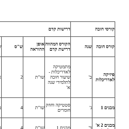
קורסי חובה
דרישות קדם
הקורס המהווה
אופן
קורס חובה
שנה
ש"ס
ש
דרישת קדם
ההוראה
מתמטיקה
לאדריכלות -
פיזיקה
ב'
שיעור חובה
שו"ת
2
א
לאדריכלות
לתלמידי שנה
א'
סטטיקה וחוזק
מבנים 1
ג'
שו"ת
4
ב
חומרים
מבנים 2 א'
ד'
מבנים 1
שו"ת
4
ג