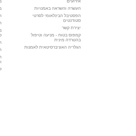
אירועים
ב
העשרה והשראה באמנויות
ב
הפסטיבל הבינלאומי לסרטי
ה
סטודנטים
ה
יצירת קשר
ב
קמפוס בטוח - מניעה וטיפול
ס
בהטרדה מינית
ה
הגלריה האוניברסיטאית לאמנות
ה
ה
ו
ל