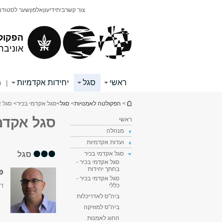
תוכן
תפריט
צור קשר
בית
ידיעון
אלפון
שער לסטודנ
עליון
ראשי
הפקול
אוניבר
ראשי
סגל
יחידות אקדמיות
מ
|
הינך נמצא כאן
>
הפקולטה לאמנויות
>
סגל
>
סגל אקדמי בכיר
> סגל א
סגל אקדמי
ראשי
מנהלה
ועדות אקדמיות
סגל
סגל אקדמי בכיר
סגל אקדמי בכיר -
בחתך יחידות
פר
סגל אקדמי בכיר -
דק
כללי
ביה"ס לאדריכלות
ביה"ס למוזיקה
החוג לאמנות