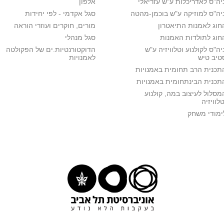
יה"ס לאדריכלות ע"ש עזריאלי
אלפון
יה"ס למוזיקה ע"ש בוכמן-מהטה
סגל אקדמי - לפי יחידות
חוג לאמנות התיאטרון
מורים, חוקרים ועוזרי הוראה
חוג לתולדות האמנות
סגל מנהלי
יה"ס לקולנוע וטלוויזיה ע"ש
הדוקטורנטיות.ים של הפקולטה
טיב טיש
לאמנויות
תכנית הרב תחומית באמנויות
תכנית הבינתחומית באמנויות
מסלול לעיצוב במה, קולנוע
טלוויזיה
ימודי משחק