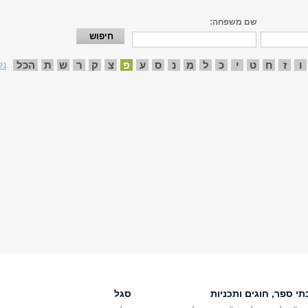
שם משפחה:
ו
ז
ח
ט
י
כ
ל
מ
נ
ס
ע
פ
צ
ק
ר
ש
ת
הכל
נק
תי ספר, חוגים ותכניות
סגל