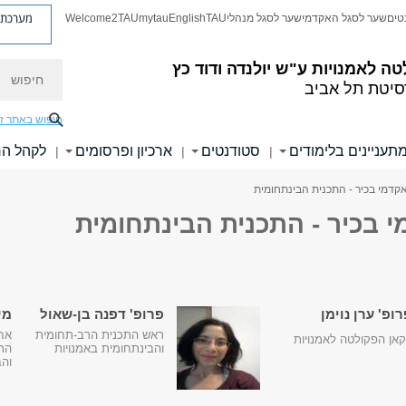
מערכת פ
טים
שער לסגל האקדמי
שער לסגל מנהלי
TAU
English
mytau
Welcome2TAU
חיפוש
טה לאמנויות
ע"ש יולנדה ודוד כץ
סיטת תל אביב
חיפוש באתר ז
תעניינים בלימודים
סטודנטים
ארכיון ופרסומים
לקהל ה
|
|
|
קדמי בכיר - התכנית הבינתחומית
 בכיר - התכנית הבינתחומית
ופ' ערן נוימן
פרופ' דפנה בן-שאול
מי
ראש התכנית הרב-תחומית
אח
אן הפקולטה לאמנויות
והבינתחומית באמנויות
הת
והב