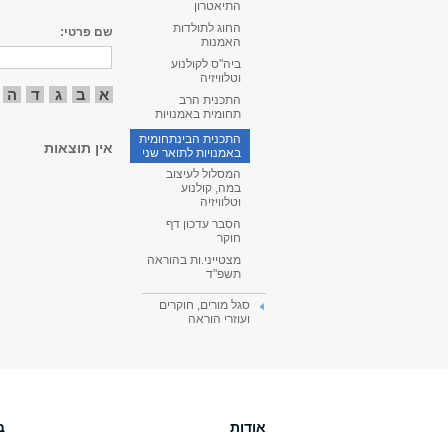
התיאטרון
החוג לתולדות
שם פרטי:
האמנות
ביה"ס לקולנוע
וטלוויזיה
א
ב
ג
ד
ה
התכנית הרב
תחומית באמנויות
התכנית הבינתחומית
אין תוצאות
באמנויות לתואר שני
המסלול לעיצוב
במה, קולנוע
וטלוויזיה
הסבר עדכון דף
חוקר
מצטייני.ות בהוראה
תשפ"ד
סגל מורים, חוקרים
ועוזרי הוראה
אודות
ב