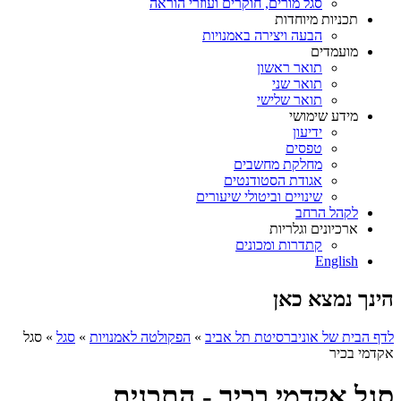
סגל מורים, חוקרים ועוזרי הוראה
תכניות מיוחדות
הבעה ויצירה באמנויות
מועמדים
תואר ראשון
תואר שני
תואר שלישי
מידע שימושי
ידיעון
טפסים
מחלקת מחשבים
אגודת הסטודנטים
שינויים וביטולי שיעורים
לקהל הרחב
ארכיונים וגלריות
קתדרות ומכונים
English
הינך נמצא כאן
לדף הבית של אוניברסיטת תל אביב
»
הפקולטה לאמנויות
»
סגל
»
סגל
אקדמי בכיר
סגל אקדמי בכיר - התכנית