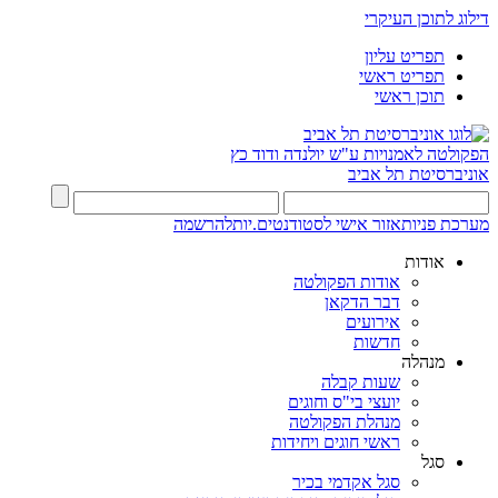
דילוג לתוכן העיקרי
תפריט עליון
תפריט ראשי
תוכן ראשי
הפקולטה לאמנויות
ע"ש יולנדה ודוד כץ
אוניברסיטת תל אביב
מערכת פניות
אזור אישי לסטודנטים.יות
להרשמה
אודות
אודות הפקולטה
דבר הדקאן
אירועים
חדשות
מנהלה
שעות קבלה
יועצי בי"ס וחוגים
מנהלת הפקולטה
ראשי חוגים ויחידות
סגל
סגל אקדמי בכיר