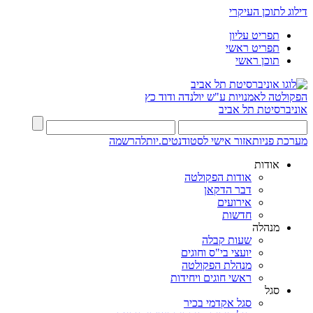
דילוג לתוכן העיקרי
תפריט עליון
תפריט ראשי
תוכן ראשי
הפקולטה לאמנויות
ע"ש יולנדה ודוד כץ
אוניברסיטת תל אביב
מערכת פניות
אזור אישי לסטודנטים.יות
להרשמה
אודות
אודות הפקולטה
דבר הדקאן
אירועים
חדשות
מנהלה
שעות קבלה
יועצי בי"ס וחוגים
מנהלת הפקולטה
ראשי חוגים ויחידות
סגל
סגל אקדמי בכיר