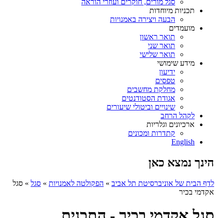
סגל מורים, חוקרים ועוזרי הוראה
תכניות מיוחדות
הבעה ויצירה באמנויות
מועמדים
תואר ראשון
תואר שני
תואר שלישי
מידע שימושי
ידיעון
טפסים
מחלקת מחשבים
אגודת הסטודנטים
שינויים וביטולי שיעורים
לקהל הרחב
ארכיונים וגלריות
קתדרות ומכונים
English
הינך נמצא כאן
לדף הבית של אוניברסיטת תל אביב
»
הפקולטה לאמנויות
»
סגל
»
סגל
אקדמי בכיר
סגל אקדמי בכיר - התכנית