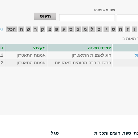
שם משפחה:
ו
ז
ח
ט
י
כ
ל
מ
נ
ס
ע
פ
צ
ק
ר
ש
ת
הכל
נק
 האות ב
יחידת משנה
מקצוע
טל
ל
חוג לאמנות התיאטרון
אמנות התאטרון
12
התכנית הרב-תחומית באמנויות
אמנות התאטרון
12
תי ספר, חוגים ותכניות
סגל