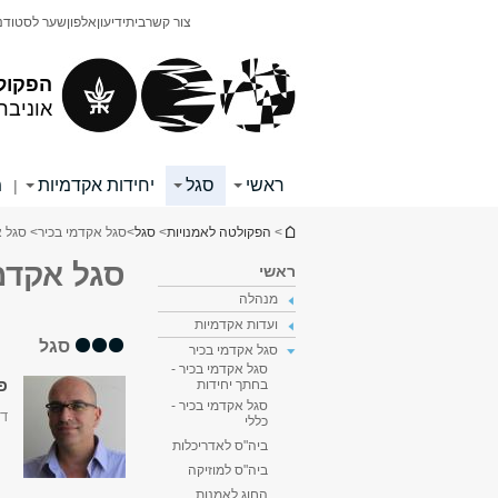
תוכן
תפריט
צור קשר
בית
ידיעון
אלפון
שער לסטודנ
עליון
ראשי
הפקול
אוניבר
ראשי
סגל
יחידות אקדמיות
מ
|
הינך נמצא כאן
>
הפקולטה לאמנויות
>
סגל
>
סגל אקדמי בכיר
> סגל א
סגל אקדמי
ראשי
מנהלה
ועדות אקדמיות
סגל
סגל אקדמי בכיר
סגל אקדמי בכיר -
פר
בחתך יחידות
סגל אקדמי בכיר -
דק
כללי
ביה"ס לאדריכלות
ביה"ס למוזיקה
החוג לאמנות