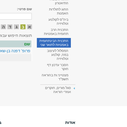
התיאטרון
שם פרטי:
החוג לתולדות
האמנות
ביה"ס לקולנוע
וטלוויזיה
א
ב
ג
ד
ה
התכנית הרב
תחומית באמנויות
תוצאות חיפוש עבור
התכנית הבינתחומית
שם
באמנויות לתואר שני
פרופ' דפנה בן-שאו
המסלול לעיצוב
במה, קולנוע
וטלוויזיה
הסבר עדכון דף
חוקר
מצטייני.ות בהוראה
תשפ"ד
סגל מורים, חוקרים
ועוזרי הוראה
אודות
ב