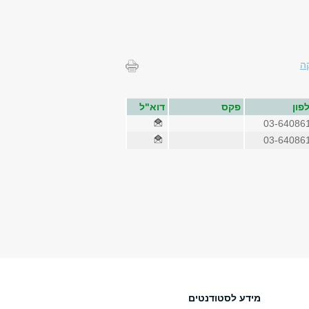
ה
פון
פקס
דוא"ל
03-64086
03-64086
מידע לסטודנטים