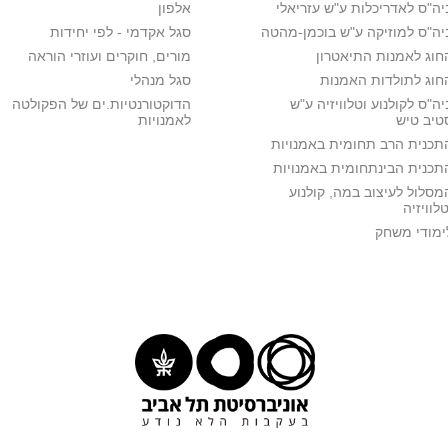
יה"ס לאדריכלות ע"ש עזריאלי
אלפון
יה"ס למוזיקה ע"ש בוכמן-מהטה
סגל אקדמי - לפי יחידות
חוג לאמנות התיאטרון
מורים, חוקרים ועוזרי הוראה
חוג לתולדות האמנות
סגל מנהלי
יה"ס לקולנוע וטלוויזיה ע"ש
הדוקטורנטיות.ים של הפקולטה
טיב טיש
לאמנויות
תכנית הרב תחומית באמנויות
תכנית הבינתחומית באמנויות
מסלול לעיצוב במה, קולנוע
טלוויזיה
ימודי משחק