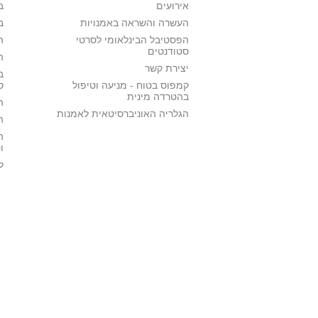
אירועים
ב
העשרה והשראה באמנויות
ב
הפסטיבל הבינלאומי לסרטי
ה
סטודנטים
ה
יצירת קשר
ב
קמפוס בטוח - מניעה וטיפול
ס
בהטרדה מינית
ה
הגלריה האוניברסיטאית לאמנות
ה
ה
ו
ל