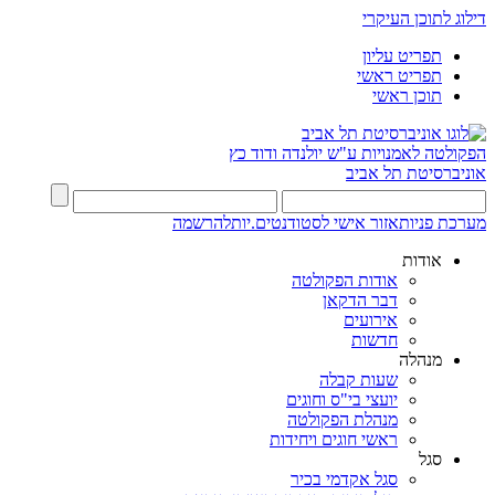
דילוג לתוכן העיקרי
תפריט עליון
תפריט ראשי
תוכן ראשי
הפקולטה לאמנויות
ע"ש יולנדה ודוד כץ
אוניברסיטת תל אביב
מערכת פניות
אזור אישי לסטודנטים.יות
להרשמה
אודות
אודות הפקולטה
דבר הדקאן
אירועים
חדשות
מנהלה
שעות קבלה
יועצי בי"ס וחוגים
מנהלת הפקולטה
ראשי חוגים ויחידות
סגל
סגל אקדמי בכיר