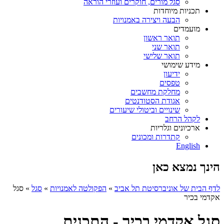
סגל מורים, חוקרים ועוזרי הוראה
תכניות מיוחדות
הבעה ויצירה באמנויות
מועמדים
תואר ראשון
תואר שני
תואר שלישי
מידע שימושי
ידיעון
טפסים
מחלקת מחשבים
אגודת הסטודנטים
שינויים וביטולי שיעורים
לקהל הרחב
ארכיונים וגלריות
קתדרות ומכונים
English
הינך נמצא כאן
לדף הבית של אוניברסיטת תל אביב
»
הפקולטה לאמנויות
»
סגל
»
סגל
אקדמי בכיר
סגל אקדמי בכיר - התכנית