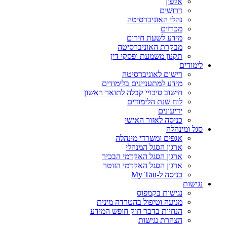
אלפון
דרושים
נהלי האוניברסיטה
מכרזים
מידע לשעת חירום
מבקרת האוניברסיטה
תקנון משמעת ופסקי דין
לימודים
רישום לאוניברסיטה
מידע למתעניינים בלימודים
חישוב סיכויי קבלה לתואר ראשון
לוח שנת הלימודים
ידיעונים
כניסה לאזור האישי
סגל ומינהלה
אגפים ומשרדי מינהלה
ארגון הסגל המנהלי
ארגון הסגל האקדמי הבכיר
ארגון הסגל האקדמי הזוטר
כניסה ל-My Tau
נגישות
נגישות בקמפוס
מניעה וטיפול בהטרדה מינית
הנחיות בדבר חוק חופש המידע
הצהרת נגישות