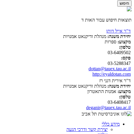
תוצאות חיפוש עבור האות ד
ד"ר אייל דותן
יחידת משנה:
מנהלת ודיקנאט אמנויות
מקצוע:
ספרות
טלפון:
03-6409502
פקס:
03-5288347
dottan@tauex.tau.ac.il
http://eyaldotan.com
ד"ר אירית דגני רז
יחידת משנה:
מנהלת ודיקנאט אמנויות
מקצוע:
אמנות התאטרון
טלפון:
03-6408417
deganir@tauex.tau.ac.il
מידע כללי
יצירת קשר ודרכי הגעה