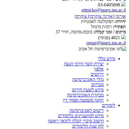
03-6405698
etitsicko@tauex.tau.ac.il
אורנה [אורנה צוקרמן] צוקרמן
יחידה:
הפקולטה לאמנויות
תפקיד:
רכז/ת מינהל
מיקום / זמני קבלה:
בוכמן-מהטה, חדר 37
4821 (פנימי)
ornaz@tauex.tau.ac.il
מידע כללי
יצירת קשר ודרכי הגעה
אלפון
דרושים
נהלי האוניברסיטה
מכרזים
מידע לשעת חירום
מבקרת האוניברסיטה
תקנון משמעת ופסקי דין
לימודים
רישום לאוניברסיטה
מידע למתעניינים בלימודים
חישוב סיכויי קבלה לתואר ראשון
לוח שנת הלימודים