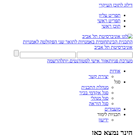
דילוג לתוכן העיקרי
תפריט עליון
תפריט ראשי
תוכן ראשי
התכנית הבינתחומית באמנויות לתואר שני
הפקולטה לאמנויות
אוניברסיטת תל אביב
מערכת פניות
אזור אישי לסטודנטים.יות
להרשמה
אודות
יצירת קשר
סגל
מנהלת התכנית
סגל אקדמי בכיר
סגל מנהלי
סגל הוראה
מועמדים
תכניות לימוד
ידיעון
הינך נמצא כאן