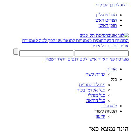
דילוג לתוכן העיקרי
תפריט עליון
תפריט ראשי
תוכן ראשי
התכנית הבינתחומית באמנויות לתואר שני
הפקולטה לאמנויות
אוניברסיטת תל אביב
מערכת פניות
אזור אישי לסטודנטים.יות
להרשמה
אודות
יצירת קשר
סגל
מנהלת התכנית
סגל אקדמי בכיר
סגל מנהלי
סגל הוראה
מועמדים
תכניות לימוד
ידיעון
הינך נמצא כאן