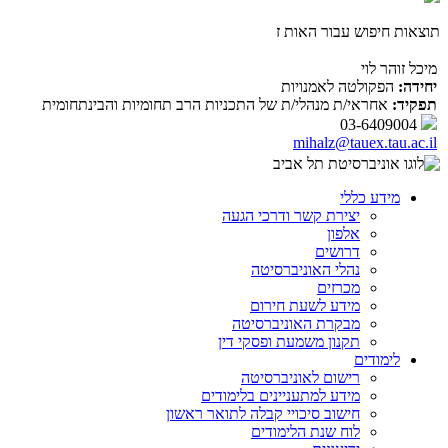
תוצאות חיפוש עבור האות ז
מיכל זוהר לוי
יחידה:
הפקולטה לאמנויות
תפקיד:
אחראי/ת מנהלי/ת של התכניות הרב תחומיות והבינתחומית
03-6409004
mihalz@tauex.tau.ac.il
מידע כללי
יצירת קשר ודרכי הגעה
אלפון
דרושים
נהלי האוניברסיטה
מכרזים
מידע לשעת חירום
מבקרת האוניברסיטה
תקנון משמעת ופסקי דין
לימודים
רישום לאוניברסיטה
מידע למתעניינים בלימודים
חישוב סיכויי קבלה לתואר ראשון
לוח שנת הלימודים