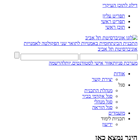
דילוג לתוכן העיקרי
תפריט עליון
תפריט ראשי
תוכן ראשי
התכנית הבינתחומית באמנויות לתואר שני
הפקולטה לאמנויות
אוניברסיטת תל אביב
מערכת פניות
אזור אישי לסטודנטים.יות
להרשמה
אודות
יצירת קשר
סגל
מנהלת התכנית
סגל אקדמי בכיר
סגל מנהלי
סגל הוראה
מועמדים
תכניות לימוד
ידיעון
הינך נמצא כאן