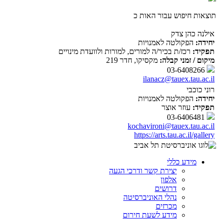
תוצאות חיפוש עבור האות כ
אילנה כהן צדק
יחידה:
הפקולטה לאמנויות
תפקיד:
רכז/ת בכיר/ה למורים, למורות ולוועדת מינויים
מיקום / זמני קבלה:
מקסיקו, חדר 219
03-6408266
ilanacz@tauex.tau.ac.il
רוני כוכבי
יחידה:
הפקולטה לאמנויות
תפקיד:
עוזר אוצר
03-6406481
kochavironi@tauex.tau.ac.il
https://arts.tau.ac.il/gallery
מידע כללי
יצירת קשר ודרכי הגעה
אלפון
דרושים
נהלי האוניברסיטה
מכרזים
מידע לשעת חירום