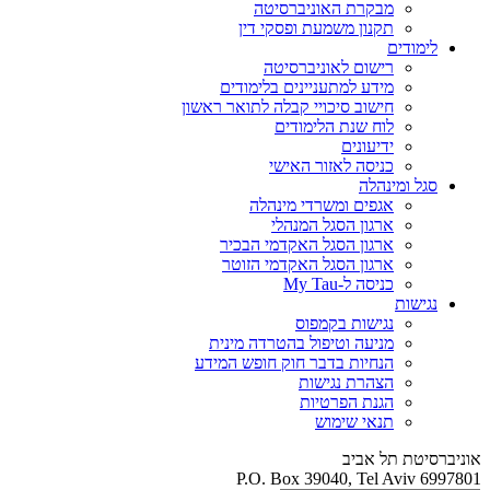
מבקרת האוניברסיטה
תקנון משמעת ופסקי דין
לימודים
רישום לאוניברסיטה
מידע למתעניינים בלימודים
חישוב סיכויי קבלה לתואר ראשון
לוח שנת הלימודים
ידיעונים
כניסה לאזור האישי
סגל ומינהלה
אגפים ומשרדי מינהלה
ארגון הסגל המנהלי
ארגון הסגל האקדמי הבכיר
ארגון הסגל האקדמי הזוטר
כניסה ל-My Tau
נגישות
נגישות בקמפוס
מניעה וטיפול בהטרדה מינית
הנחיות בדבר חוק חופש המידע
הצהרת נגישות
הגנת הפרטיות
תנאי שימוש
אוניברסיטת תל אביב
P.O. Box 39040, Tel Aviv 6997801