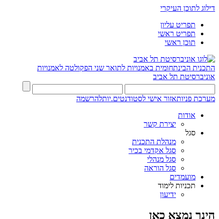
דילוג לתוכן העיקרי
תפריט עליון
תפריט ראשי
תוכן ראשי
התכנית הבינתחומית באמנויות לתואר שני
הפקולטה לאמנויות
אוניברסיטת תל אביב
מערכת פניות
אזור אישי לסטודנטים.יות
להרשמה
אודות
יצירת קשר
סגל
מנהלת התכנית
סגל אקדמי בכיר
סגל מנהלי
סגל הוראה
מועמדים
תכניות לימוד
ידיעון
הינך נמצא כאן