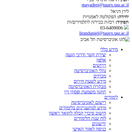
mayadrei@tauex.tau.ac.il
לירן דניאל
יחידה:
הפקולטה לאמנויות
תפקיד:
רכז/ת בכיר/ה לתלמידים/ות
03-6409006
lirandaniel@tauex.tau.ac.il
מידע כללי
יצירת קשר ודרכי הגעה
אלפון
דרושים
נהלי האוניברסיטה
מכרזים
מידע לשעת חירום
מבקרת האוניברסיטה
תקנון משמעת ופסקי דין
לימודים
רישום לאוניברסיטה
מידע למתעניינים בלימודים
חישוב סיכויי קבלה לתואר ראשון
לוח שנת הלימודים
ידיעונים
כניסה לאזור האישי