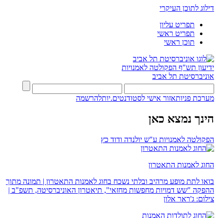
דילוג לתוכן העיקרי
תפריט עליון
תפריט ראשי
תוכן ראשי
ידיעון תש"ף
הפקולטה לאמנויות
אוניברסיטת תל אביב
מערכת פניות
אזור אישי לסטודנטים.יות
להרשמה
הינך נמצא כאן
הפקולטה לאמנויות ע"ש יולנדה ודוד כץ
החוג לאמנות התאטרון
בואו לתת מופע מרהיב ובלתי נשכח בחוג לאמנות התאטרון | תמונה מתוך
ההפקה "שש דמויות מחפשות מחזאי", תיאטרון האוניברסיטה, תשפ"ב |
צילום: ג'ראר אלון