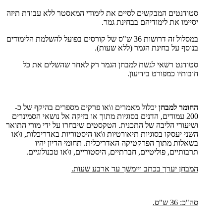
סטודנטים המבקשים לסיים את לימודי המאסטר ללא עבודת תיזה
יסיימו את לימודיהם בבחינת גמר.
במסלול זה דרושות 36 ש"ס של קורסים בפועל להשלמת הלימודים
בנוסף על בחינת הגמר (ללא שעות).
סטודנט רשאי לגשת למבחן הגמר רק לאחר שהשלים את כל
חובותיו כמפורט בידיעון.
החומר למבחן
יכלול מאמרים ו\או פרקים מספרים בהיקף של כ-
200 עמודים, הדנים בסוגיות מתוך או בזיקה אל נושאי הסמינרים
ושיעורי הליבה של התכנית. הטקסטים שיבחרו על ידי מורי התואר
השני יעסקו בסוגיות תיאורטיות ו\או היסטוריות באדריכלות, ו\או
בשאלות מתוך הפרקטיקה האדריכלית. תחומי הדיון יהיו
תרבותיים, פוליטיים, חברתיים, היסטוריים, ו\או טכנולוגיים.
המבחן יערך בכתב ויימשך עד ארבע שעות.
סה"כ: 36 ש"ס.