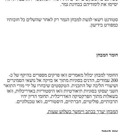
יסיימו את לימודיהם בבחינת גמר.
סטודנט רשאי לגשת למבחן הגמר רק לאחר שהשלים כל חובותיו
כמפורט בידיעון.
חומר המבחן
החומר למבחן יכלול מאמרים ו\או פרקים מספרים בהיקף של כ-
200 עמודים, הדנים בסוגיות מתוך או בזיקה אל נושאי הסמינרים
ושיעורי הליבה של התכנית. הטקסטים שיבחרו על ידי מורי התואר
השני יעסקו בסוגיות תיאורטיות ו\או היסטוריות באדריכלות, ו\או
בשאלות מתוך הפרקטיקה האדריכלית. תחומי הדיון יהיו
תרבותיים, פוליטיים, חברתיים, היסטוריים, ו\או טכנולוגיים.
המבחן יערך בכתב ויימשך כשלוש שעות.
ציון הגמר