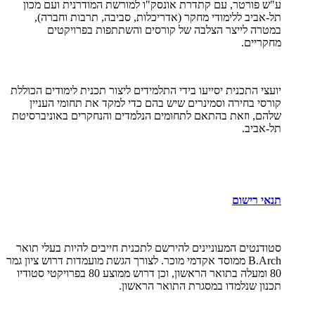
ע"ש פורטר, עם קתדרת אונסק"ו למורשת המודרנית ועם מכון
תל-אביב ללימודי מחקר (אדריכלות, סביבה, תרבות וחברה),
במטרה לייצר הצלבה של קורסים והשתתפות בפרויקטים
מחקריים.
יועצי התכנית יסייעו בידי התלמידים ליצור תכנית לימודים הכוללת
קורסי בחירה וסמינרים שיש בהם כדי למקד את תחומי העניין
שלהם, וזאת בהתאם לתחומים הנלמדים והנחקרים באוניברסיטת
תל-אביב.
תנאי רישום
סטודנטים המעוניינים להירשם לתכנית חייבים להיות בעלי תואר
B.Arch
ממוסד אקדמי מוכר. לצורך הגשת מועמדות דרוש ציון גמר
80 ומעלה בתואר הראשון, וכן דרוש ממוצע 80 בפרויקטי סטודיו
תכנון שנלמדו במסגרת התואר הראשון.