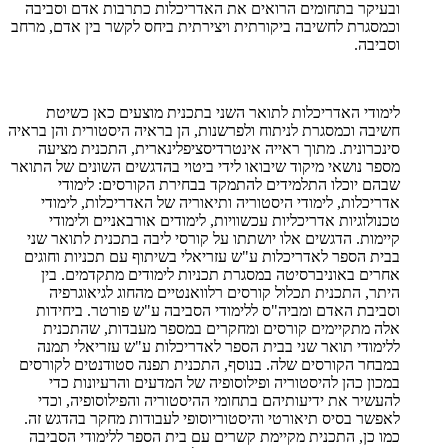
ובעיקר בתחומים הרואים את האדריכלות כתרבות אדם וסביבה
וכמסגרת לחשיבה ביקורתית ויצירתית ביחס לקשר בין אדם, מרחב
וסביבה.
לימודי האדריכלות לתואר השני בתכנית מוצעים כאן כשיטת
חשיבה וכמסגרת לניתוח ולפרשנות, הן בראיה היסטורית והן בראיה
סינכרונית. מתוך ראייה אינטרדיסציפלינארית, התכנית מציעה
מספר נושאי מיקוד שיבואו לידי ביטוי בהדגשים השונים של התואר
שבהם יוכלו התלמידים להתמקד בבחירת הקורסים: לימודי
אדריכלות, לימודי היסטוריה ותיאוריה של האדריכלות, לימודי
טכנולוגיות אדריכליות עכשוויות, לימודים אורבאניים ולימודי
קיימות. הדגשים אלו יושתתו על קורסי ליבה בתכנית לתואר שני
בבית הספר לאדריכלות ע"ש עזריאלי בשיתוף עם תכניות וחוגים
אחרים באוניברסיטה במסגרת תכניות לימודים מתקדמים. בין
היתר, התכנית תכלול קורסים רלוואנטיים מהחוג לגיאוגרפיה
וסביבת האדם ומביה"ס ללימודי הסביבה ע"ש פורטר. ביחידות
אלה מתקיימים קורסים ומחקרים במספר מעבדות, שהתכנית
ללימודי תואר שני בבית הספר לאדריכלות ע"ש עזריאלי תמנה
במבחר הקורסים שלה. בנוסף, התכנית תפנה סטודנטים לקורסים
במכון כהן להיסטוריה ופילוסופיה של המדעים והרעיונות כדי
להעשיר את ידיעותיהם בתחומי ההיסטוריה והפילוסופיה, וכדי
לאפשר בסיס תיאורטי והיסטוריוסופי לעבודות מחקר בהדגש זה.
כמו כן, התכנית מקיימת קשרים עם בית הספר ללימודי הסביבה