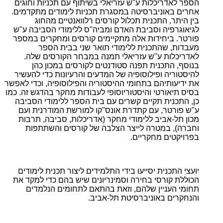
הספר לאדריכלות ע"ש עזריאלי בשיתוף עם תכניות וחוגים
אחרים באוניברסיטה במסגרת תכניות לימודים מתקדמים.
בין היתר, התכנית תכלול קורסים רלוואנטיים מהחוג
לגיאוגרפיה וסביבת האדם ומביה"ס ללימודי הסביבה ע"ש
פורטר. ביחידות אלה מתקיימים קורסים ומחקרים במספר
מעבדות, שהתכנית ללימודי תואר שני בבית הספר
לאדריכלות ע"ש עזריאלי תמנה במבחר הקורסים שלה.
בנוסף, התכנית תפנה סטודנטים לקורסים במכון כהן
להיסטוריה ופילוסופיה של המדעים והרעיונות כדי להעשיר
את ידיעותיהם בתחומי ההיסטוריה והפילוסופיה, וכדי לאפשר
בסיס תיאורטי והיסטוריוסופי לעבודות מחקר בהדגש זה. כמו
כן, התכנית תקיים קשרים עם בית הספר ללימודי הסביבה
ע"ש פורטר, עם קתדרת אונס"קו למורשת המודרנית ועם
מכון תל-אביב ללימודי מחקר (אדריכלות, סביבה, תרבות
וחברה), במטרה לייצר הצלבה של קורסים והשתתפות
בפרויקטים מחקריים.
יועצי התכנית יסייעו בידי התלמידים ליצור תכנית לימודים
הכוללת קורסי בחירה וסמינריונים שיש בהם כדי למקד את
תחומי העניין שלהם, וזאת בהתאם לתחומים הנלמדים
והנחקרים באוניברסיטת תל-אביב.