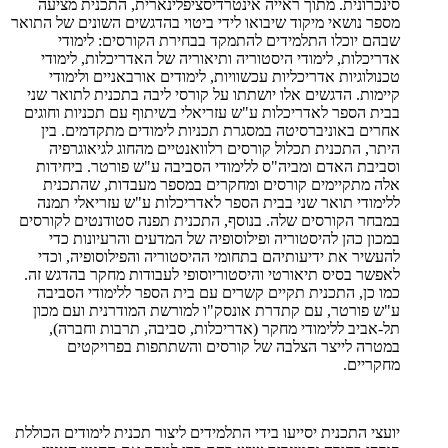
סינכרונית. מתוך ראייה אינטרדיסציפלינארית, התכנית מציעה
מספר נושאי מיקוד שיבואו לידי ביטוי בהדגשים השונים של התואר
שבהם יוכלו התלמידים להתמקד בבחירת הקורסים: לימודי
אדריכלות, לימודי היסטוריה ותיאוריה של האדריכלות, לימודי
טכנולוגיות אדריכליות עכשוויות, לימודים אורבאניים ולימודי
קיימות. הדגשים אלו יושתתו על קורסי ליבה בתכנית לתואר שני
בבית הספר לאדריכלות ע"ש עזריאלי בשיתוף עם תכניות וחוגים
אחרים באוניברסיטה במסגרת תכניות לימודים מתקדמים. בין
היתר, התכנית תכלול קורסים רלוואנטיים מהחוג לגיאוגרפיה
וסביבת האדם ומביה"ס ללימודי הסביבה ע"ש פורטר. ביחידות
אלה מתקיימים קורסים ומחקרים במספר מעבדות, שהתכנית
ללימודי תואר שני בבית הספר לאדריכלות ע"ש עזריאלי תמנה
במבחר הקורסים שלה. בנוסף, התכנית תפנה סטודנטים לקורסים
במכון כהן להיסטוריה ופילוסופיה של המדעים והרעיונות כדי
להעשיר את ידיעותיהם בתחומי ההיסטוריה והפילוסופיה, וכדי
לאפשר בסיס תיאורטי והיסטוריוסופי לעבודות מחקר בהדגש זה.
כמו כן, התכנית תקיים קשרים עם בית הספר ללימודי הסביבה
ע"ש פורטר, עם קתדרת אונסק"ו למורשת המודרנית ועם מכון
תל-אביב ללימודי מחקר (אדריכלות, סביבה, תרבות וחברה),
במטרה לייצר הצלבה של קורסים והשתתפות בפרויקטים
מחקריים.
יועצי התכנית יסייעו בידי התלמידים ליצור תכנית לימודים הכוללת