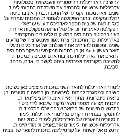
החשיבה האדריכלית ההיסטורית והעכשווית, טכנולוגיות
אדריכליות עכשוויות ולהרחיב את השכלתם בתחומי לימוד
שונים, וזאת מכוח הקמתה של התכנית בתוך אוניברסיטה
גדולה ומקיפה ובתוך הפקולטה לאמנויות. התכנית עומדת על
סגל הוראה של בית הספר לאדריכלות ע"ש עזריאלי
והפקולטה לאמנויות, וכן על סגל הוראה מפקולטות אחרות
באוניברסיטה בתחומים המשיקים ללימודים מתקדמים
באדריכלות. כך, התכנית יוצרת מגוון ואינטגרציה של מדעים
שונים, ומכוונת להרחיב את השכלתם של אדריכלים (בעלי
תואר ראשון B.Arch) הן בתחום המקצועי ובעיקר בתחומים
הרואים את האדריכלות כתרבות אדם וסביבה וכמסגרת
לחשיבה ביקורתית ויצירתית ביחס לקשר בין אדם, מרחב
וסביבה.
לימודי האדריכלות לתואר השני בתכנית מוצעים כאן כשיטת
חשיבה וכמסגרת לניתוח ולפרשנות, הן בראיה היסטורית והן
בראיה סינכרונית. מתוך ראייה אינטרדיסציפלינארית,
התכנית מציעה מספר נושאי מיקוד שיבואו לידי ביטוי
בהדגשים השונים של התואר שבהם יוכלו התלמידים
להתמקד בבחירת הקורסים: לימודי אדריכלות, לימודי
היסטוריה ותיאוריה של האדריכלות, לימודי טכנולוגיות
אדריכליות עכשוויות, לימודים אורבאניים ולימודי קיימות.
הדגשים אלו יושתתו על קורסי ליבה בתכנית לתואר שני בבית