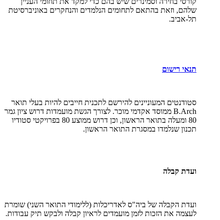
קורסי בחירה וסמינרים שיש בהם כדי למקד את תחומי העניין
שלהם, וזאת בהתאם לתחומים הנלמדים והנחקרים באוניברסיטת
תל-אביב.
תנאי רישום
סטודנטים המעוניינים להירשם לתכנית חייבים להיות בעלי תואר
B.Arch
ממוסד אקדמי מוכר. לצורך הגשת מועמדות דרוש ציון גמר
80 ומעלה בתואר הראשון, וכן דרוש ממוצע 80 בפרויקטי סטודיו
תכנון שנלמדו במסגרת התואר הראשון.
ועדת קבלה
ועדת הקבלה של ביה"ס לאדריכלות (ללימודי התואר השני) שומרת
לעצמה את הזכות לזמן מועמדים לראיון קבלה ולבקש תיק עבודות.