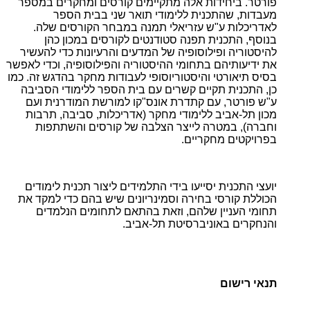
פורטר. ביחידות אלה מתקיימים קורסים ומחקרים במספר
מעבדות, שהתכנית ללימודי תואר שני בבית הספר
לאדריכלות ע"ש עזריאלי תמנה במבחר הקורסים שלה.
בנוסף, התכנית תפנה סטודנטים לקורסים במכון כהן
להיסטוריה ופילוסופיה של המדעים והרעיונות כדי להעשיר
את ידיעותיהם בתחומי ההיסטוריה והפילוסופיה, וכדי לאפשר
בסיס תיאורטי והיסטוריוסופי לעבודות מחקר בהדגש זה. כמו
כן, התכנית תקיים קשרים עם בית הספר ללימודי הסביבה
ע"ש פורטר, עם קתדרת אונס"קו למורשת המודרנית ועם
מכון תל-אביב ללימודי מחקר (אדריכלות, סביבה, תרבות
וחברה), במטרה לייצר הצלבה של קורסים והשתתפות
בפרויקטים מחקריים.
יועצי התכנית יסייעו בידי התלמידים ליצור תכנית לימודים
הכוללת קורסי בחירה וסמינריונים שיש בהם כדי למקד את
תחומי העניין שלהם, וזאת בהתאם לתחומים הנלמדים
והנחקרים באוניברסיטת תל-אביב.
תנאי רישום