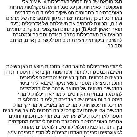
סגל הוראה של בית הספר לאדריכלות ע"ש עזריאלי
והפקולטה לאמנויות, וכן על סגל הוראה מפקולטות אחרות
באוניברסיטה בתחומים המשיקים ללימודים מתקדמים
באדריכלות. כך, התכנית יוצרת מגוון ואינטגרציה של מדעים
שונים, ומכוונת להרחיב את השכלתם של אדריכלים (בעלי
תואר ראשון B.Arch) הן בתחום המקצועי ובעיקר בתחומים
הרואים את האדריכלות כתרבות אדם וסביבה וכמסגרת
לחשיבה ביקורתית ויצירתית ביחס לקשר בין אדם, מרחב
וסביבה.
לימודי האדריכלות לתואר השני בתכנית מוצעים כאן כשיטת
חשיבה וכמסגרת לניתוח ולפרשנות, הן בראיה היסטורית והן
בראיה סינכרונית. מתוך ראייה אינטרדיסציפלינארית,
התכנית מציעה מספר נושאי מיקוד שיבואו לידי ביטוי
בהדגשים השונים של התואר שבהם יוכלו התלמידים
להתמקד בבחירת הקורסים: לימודי אדריכלות, לימודי
היסטוריה ותיאוריה של האדריכלות, לימודי טכנולוגיות
אדריכליות עכשוויות, לימודים אורבאניים ולימודי קיימות.
הדגשים אלו יושתתו על קורסי ליבה בתכנית לתואר שני בבית
הספר לאדריכלות ע"ש עזריאלי בשיתוף עם תכניות וחוגים
אחרים באוניברסיטה במסגרת תכניות לימודים מתקדמים.
בין היתר, התכנית תכלול קורסים רלוואנטיים מהחוג
לגיאוגרפיה וסביבת האדם ומביה"ס ללימודי הסביבה ע"ש