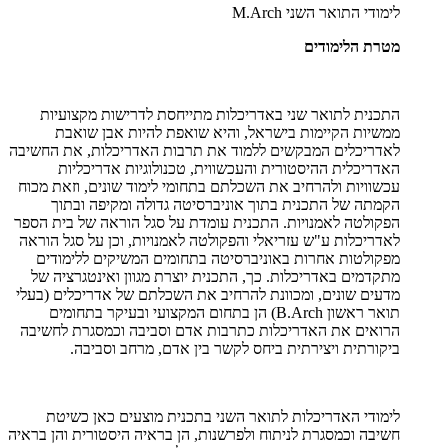
לימודי התואר השני
M.Arch
מטרת הלימודים
התכנית לתואר שני באדריכלות מתייחסת לדרישות מקצועיות
ממשיות הקיימות בישראל, והיא שואפת להיות אבן שואבת
לאדריכלים המבקשים ללמוד את תרבות האדריכלות, את החשיבה
האדריכלית ההיסטורית והעכשווית, טכנולוגיות אדריכליות
עכשוויות ולהרחיב את השכלתם בתחומי לימוד שונים, וזאת מכוח
הקמתה של התכנית בתוך אוניברסיטה גדולה ומקיפה ובתוך
הפקולטה לאמנויות. התכנית עומדת על סגל הוראה של בית הספר
לאדריכלות ע"ש עזריאלי והפקולטה לאמנויות, וכן על סגל הוראה
מפקולטות אחרות באוניברסיטה בתחומים המשיקים ללימודים
מתקדמים באדריכלות. כך, התכנית יוצרת מגוון ואינטגרציה של
מדעים שונים, ומכוונת להרחיב את השכלתם של אדריכלים (בעלי
תואר ראשון
B.Arch
) הן בתחום המקצועי ובעיקר בתחומים
הרואים את האדריכלות כתרבות אדם וסביבה וכמסגרת לחשיבה
ביקורתית ויצירתית ביחס לקשר בין אדם, מרחב וסביבה.
לימודי האדריכלות לתואר השני בתכנית מוצעים כאן כשיטת
חשיבה וכמסגרת לניתוח ולפרשנות, הן בראיה היסטורית והן בראיה