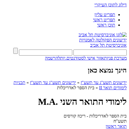
דילוג לתוכן העיקרי
תפריט עליון
תפריט ראשי
תוכן ראשי
ידיעונים
הפקולטה לאמנויות
אוניברסיטת תל אביב
מערכת פניות
אזור אישי לסטודנטים.יות
להרשמה
הינך נמצא כאן
ידיעונים תשע"ג עד תשע"ז
»
ידיעונים תשע"ג עד תשע"ז
»
תכניות
לימודים תואר II
»
בית הספר לאדריכלות
לימודי התואר השני .M.A
בית הספר לאדריכלות - ריכוז קורסים
תשע"ח
תואר ראשון