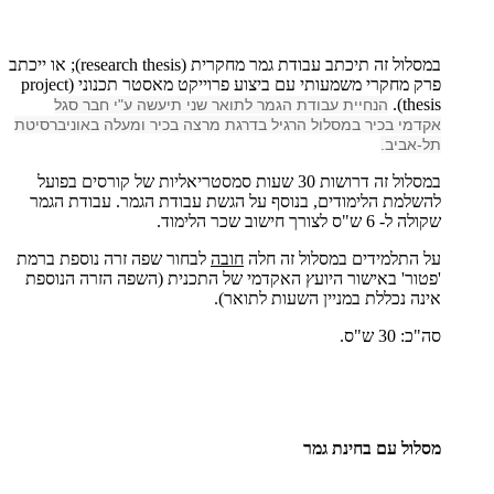
במסלול זה תיכתב עבודת גמר מחקרית (
research thesis
); או ייכתב
פרק מחקרי משמעותי עם ביצוע פרוייקט מאסטר תכנוני (
project
).
thesis
הנחיית עבודת הגמר לתואר שני תיעשה ע"י חבר סגל
אקדמי בכיר במסלול הרגיל בדרגת מרצה בכיר ומעלה באוניברסיטת
תל-אביב.
במסלול זה דרושות 30 שעות סמסטריאליות של קורסים בפועל
להשלמת הלימודים, בנוסף על הגשת עבודת הגמר. עבודת הגמר
שקולה ל- 6 ש"ס לצורך חישוב שכר הלימוד.
על התלמידים במסלול זה חלה
חובה
לבחור שפה זרה נוספת ברמת
'פטור' באישור היועץ האקדמי של התכנית (השפה הזרה הנוספת
אינה נכללת במניין השעות לתואר).
סה"כ: 30 ש"ס.
מסלול עם בחינת גמר