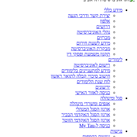
מידע כללי
יצירת קשר ודרכי הגעה
אלפון
דרושים
נהלי האוניברסיטה
מכרזים
מידע לשעת חירום
מבקרת האוניברסיטה
תקנון משמעת ופסקי דין
לימודים
רישום לאוניברסיטה
מידע למתעניינים בלימודים
חישוב סיכויי קבלה לתואר ראשון
לוח שנת הלימודים
ידיעונים
כניסה לאזור האישי
סגל ומינהלה
אגפים ומשרדי מינהלה
ארגון הסגל המנהלי
ארגון הסגל האקדמי הבכיר
ארגון הסגל האקדמי הזוטר
כניסה ל-My Tau
נגישות
נגישות בקמפוס