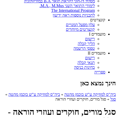
מסלול דו-חוגי לקראת תואר B.A במוזיקולוגיה
לימודי התואר השני M.A., M.Mus.
The International Program
לתכניות נוספות ראה ידיעון
קונצרטים
עלון מפעל המנויים
קונצרטים מיוחדים
מועמדים I
רישום
הליך קבלה
טפסי הרשמה
מועמדים II
רישום
תנאי קבלה
בחינות כניסה
ספרייה
הינך נמצא כאן
ביה"ס למוזיקה ע"ש בוכמן מהטה
»
ביה"ס למוזיקה ע"ש בוכמן מהטה
»
סגל
»
סגל מורים, חוקרים ועוזרי הוראה
סגל מורים, חוקרים ועוזרי הוראה -