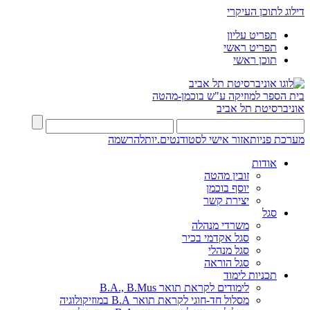
דילוג לתוכן העיקרי
תפריט עליון
תפריט ראשי
תוכן ראשי
בית הספר למוזיקה ע"ש בוכמן-מהטה
אוניברסיטת תל אביב
מערכת פניות
אזור אישי לסטודנטים.יות
להרשמה
אודות
זובין מהטה
יוסף בוכמן
יצירת קשר
סגל
משרדי מנהלה
סגל אקדמי בכיר
סגל מנהלי
סגל הוראה
תכניות לימוד
לימודים לקראת תואר B.A., B.Mus
מסלול חד-חוגי לקראת תואר B.A במוזיקולוגיה