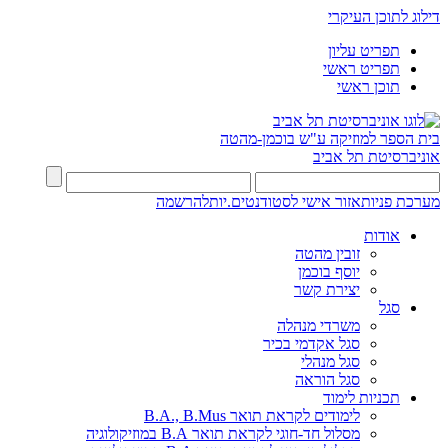
דילוג לתוכן העיקרי
תפריט עליון
תפריט ראשי
תוכן ראשי
בית הספר למוזיקה ע"ש בוכמן-מהטה
אוניברסיטת תל אביב
מערכת פניות
אזור אישי לסטודנטים.יות
להרשמה
אודות
זובין מהטה
יוסף בוכמן
יצירת קשר
סגל
משרדי מנהלה
סגל אקדמי בכיר
סגל מנהלי
סגל הוראה
תכניות לימוד
לימודים לקראת תואר B.A., B.Mus
מסלול חד-חוגי לקראת תואר B.A במוזיקולוגיה