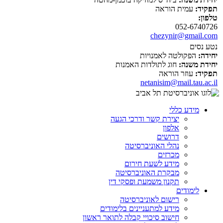
תפקיד:
עמית הוראה
טלפון:
052-6740726
chezynir@gmail.com
נטע נסים
יחידה:
הפקולטה לאמנויות
יחידת משנה:
חוג לתולדות האמנות
תפקיד:
עוזר הוראה
netanisim@mail.tau.ac.il
מידע כללי
יצירת קשר ודרכי הגעה
אלפון
דרושים
נהלי האוניברסיטה
מכרזים
מידע לשעת חירום
מבקרת האוניברסיטה
תקנון משמעת ופסקי דין
לימודים
רישום לאוניברסיטה
מידע למתעניינים בלימודים
חישוב סיכויי קבלה לתואר ראשון