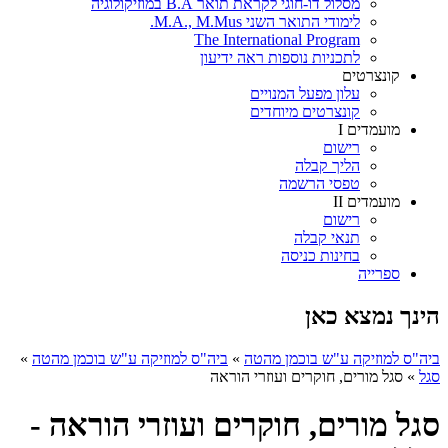
מסלול דו-חוגי לקראת תואר B.A במוזיקולוגיה
לימודי התואר השני M.A., M.Mus.
The International Program
לתכניות נוספות ראה ידיעון
קונצרטים
עלון מפעל המנויים
קונצרטים מיוחדים
מועמדים I
רישום
הליך קבלה
טפסי הרשמה
מועמדים II
רישום
תנאי קבלה
בחינות כניסה
ספרייה
הינך נמצא כאן
ביה"ס למוזיקה ע"ש בוכמן מהטה
»
ביה"ס למוזיקה ע"ש בוכמן מהטה
»
סגל
»
סגל מורים, חוקרים ועוזרי הוראה
סגל מורים, חוקרים ועוזרי הוראה -