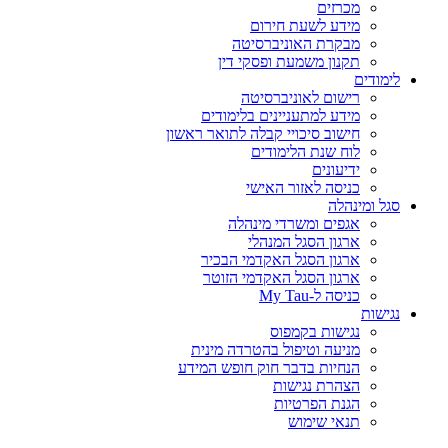
מכרזים
מידע לשעת חירום
מבקרת האוניברסיטה
תקנון משמעת ופסקי דין
לימודים
רישום לאוניברסיטה
מידע למתעניינים בלימודים
חישוב סיכויי קבלה לתואר ראשון
לוח שנת הלימודים
ידיעונים
כניסה לאזור האישי
סגל ומינהלה
אגפים ומשרדי מינהלה
ארגון הסגל המנהלי
ארגון הסגל האקדמי הבכיר
ארגון הסגל האקדמי הזוטר
כניסה ל-My Tau
נגישות
נגישות בקמפוס
מניעה וטיפול בהטרדה מינית
הנחיות בדבר חוק חופש המידע
הצהרת נגישות
הגנת הפרטיות
תנאי שימוש