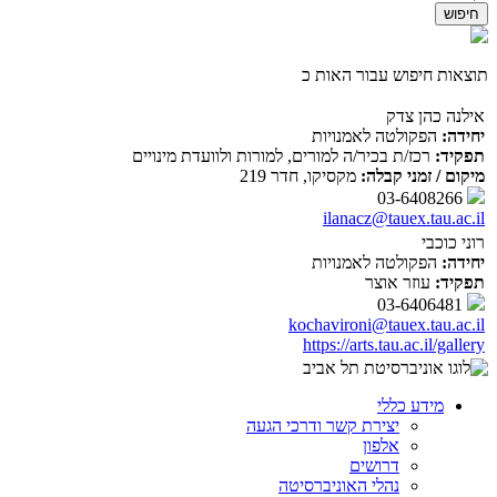
תוצאות חיפוש עבור האות כ
אילנה כהן צדק
יחידה:
הפקולטה לאמנויות
תפקיד:
רכז/ת בכיר/ה למורים, למורות ולוועדת מינויים
מיקום / זמני קבלה:
מקסיקו, חדר 219
03-6408266
ilanacz@tauex.tau.ac.il
רוני כוכבי
יחידה:
הפקולטה לאמנויות
תפקיד:
עוזר אוצר
03-6406481
kochavironi@tauex.tau.ac.il
https://arts.tau.ac.il/gallery
מידע כללי
יצירת קשר ודרכי הגעה
אלפון
דרושים
נהלי האוניברסיטה