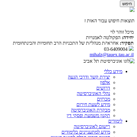
תוצאות חיפוש עבור האות ז
מיכל זוהר לוי
יחידה:
הפקולטה לאמנויות
תפקיד:
אחראי/ת מנהלי/ת של התכניות הרב תחומיות והבינתחומית
03-6409004
mihalz@tauex.tau.ac.il
מידע כללי
יצירת קשר ודרכי הגעה
אלפון
דרושים
נהלי האוניברסיטה
מכרזים
מידע לשעת חירום
מבקרת האוניברסיטה
תקנון משמעת ופסקי דין
לימודים
רישום לאוניברסיטה
מידע למתעניינים בלימודים