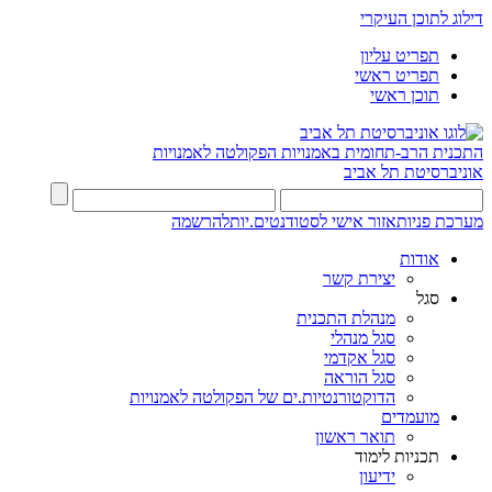
דילוג לתוכן העיקרי
תפריט עליון
תפריט ראשי
תוכן ראשי
התכנית הרב-תחומית באמנויות
הפקולטה לאמנויות
אוניברסיטת תל אביב
מערכת פניות
אזור אישי לסטודנטים.יות
להרשמה
אודות
יצירת קשר
סגל
מנהלת התכנית
סגל מנהלי
סגל אקדמי
סגל הוראה
הדוקטורנטיות.ים של הפקולטה לאמנויות
מועמדים
תואר ראשון
תכניות לימוד
ידיעון